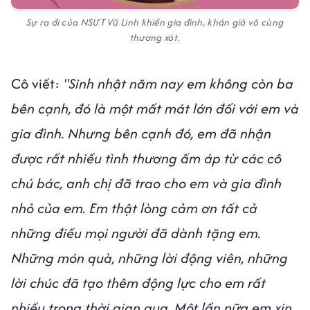
Sự ra đi của NSƯT Vũ Linh khiến gia đình, khán giả vô cùng
thương xót.
Cô viết:
"Sinh nhật năm nay em không còn ba
bên cạnh, đó là một mất mát lớn đối với em và
gia đình. Nhưng bên cạnh đó, em đã nhận
được rất nhiều tình thương ấm áp từ các cô
chú bác, anh chị đã trao cho em và gia đình
nhỏ của em. Em thật lòng cảm ơn tất cả
những điều mọi người đã dành tặng em.
Những món quà, những lời động viên, những
lời chúc đã tạo thêm động lực cho em rất
nhiều trong thời gian qua. Một lần nữa em xin