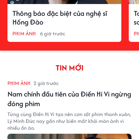
Thông báo đặc biệt của nghệ sĩ
T
Hồng Đào
s
PHIM ẢNH
6 giờ trước
P
TIN MỚI
PHIM ẢNH
2 giờ trước
Nam chính đầu tiên của Điền Hi Vi ngừng
đóng phim
Từng cùng Điền Hi Vi tạo nên cơn sốt phim thanh xuân,
Lý Minh Đức nay gần như biến mất khỏi màn ảnh vì
nhiều ồn ào.