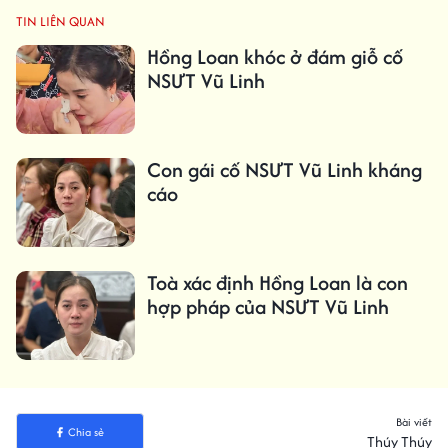
TIN LIÊN QUAN
Hồng Loan khóc ở đám giỗ cố
NSƯT Vũ Linh
Con gái cố NSƯT Vũ Linh kháng
cáo
Toà xác định Hồng Loan là con
hợp pháp của NSƯT Vũ Linh
Bài viết
Chia sẻ
Thúy Thúy