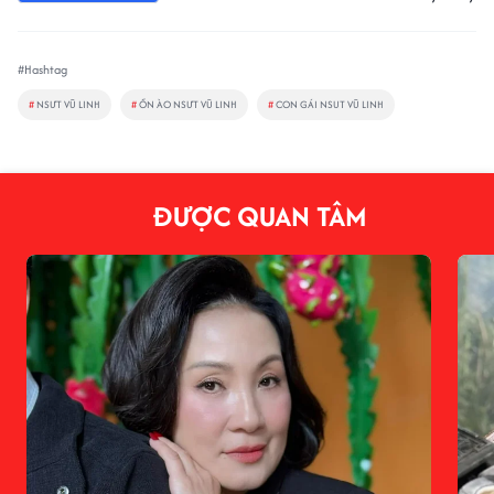
#Hashtag
#
NSƯT VŨ LINH
#
ỒN ÀO NSƯT VŨ LINH
#
CON GÁI NSUT VŨ LINH
ĐƯỢC QUAN TÂM