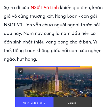
Sự ra đi của
NSƯT Vũ Linh
khiến gia đình, khán
giả vô cùng thương xót. Hồng Loan - con gái
NSƯT Vũ Linh vẫn chưa nguôi ngoai trước nỗi
đau này. Năm nay cũng là năm đầu tiên cô
đón sinh nhật thiếu vắng bóng cha ở bên. Vì
thế, Hồng Loan không giấu nổi cảm xúc nghẹn
ngào, hụt hẫng.
00:00
/
01:05