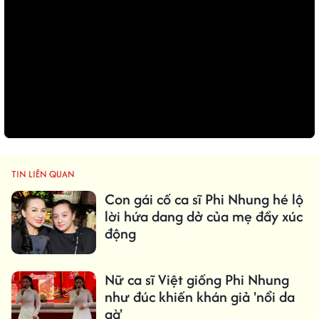
TIN LIÊN QUAN
Con gái cố ca sĩ Phi Nhung hé lộ
lời hứa dang dở của mẹ đầy xúc
động
Nữ ca sĩ Việt giống Phi Nhung
như đúc khiến khán giả 'nổi da
gà'