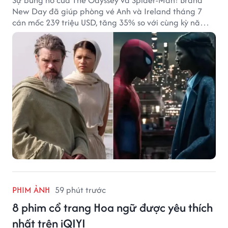
Sự bùng nổ của The Odyssey và Spider-Man: Brand
New Day đã giúp phòng vé Anh và Ireland tháng 7
cán mốc 239 triệu USD, tăng 35% so với cùng kỳ năm
ngoái.
PHIM ẢNH
59 phút trước
8 phim cổ trang Hoa ngữ được yêu thích
nhất trên iQIYI