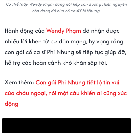
Có thể thấy Wendy Phạm đang nối tiếp con đường thiện nguyện
còn dang dở của cố ca sĩ Phi Nhung.
Hành động của
Wendy Phạm
đã nhận được
nhiều lời khen từ cư dân mạng, hy vọng rằng
con gái cố ca sĩ Phi Nhung sẽ tiếp tục giúp đỡ,
hỗ trợ các hoàn cảnh khó khăn sắp tới.
Xem thêm:
Con gái Phi Nhung tiết lộ tin vui
của cháu ngoại, nói một câu khiến ai cũng xúc
động