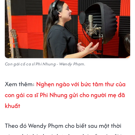
Con gái cố ca sĩ Phi Nhung - Wendy Phạm.
Xem thêm:
Nghẹn ngào với bức tâm thư của
con gái ca sĩ Phi Nhung gửi cho người mẹ đã
khuất
Theo đó Wendy Phạm cho biết sau một thời