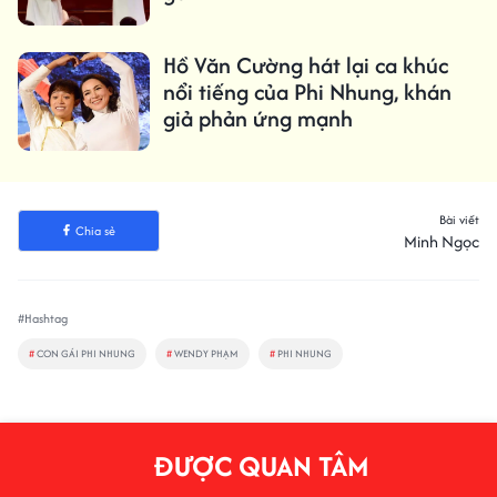
Hồ Văn Cường hát lại ca khúc
nổi tiếng của Phi Nhung, khán
giả phản ứng mạnh
Bài viết
Chia sẻ
Minh Ngọc
#Hashtag
#
CON GÁI PHI NHUNG
#
WENDY PHẠM
#
PHI NHUNG
ĐƯỢC QUAN TÂM