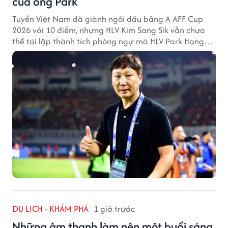
của ông Park
Tuyển Việt Nam đã giành ngôi đầu bảng A AFF Cup
2026 với 10 điểm, nhưng HLV Kim Sang Sik vẫn chưa
thể tái lập thành tích phòng ngự mà HLV Park Hang
Seo từng tạo ra.
DU LỊCH - KHÁM PHÁ
1 giờ trước
Những âm thanh làm nên một buổi sáng