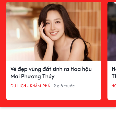
Vẻ đẹp vùng đất sinh ra Hoa hậu
H
Mai Phương Thúy
T
DU LỊCH - KHÁM PHÁ
2 giờ trước
H