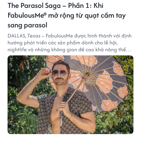
The Parasol Saga – Phần 1: Khi
FabulousMe® mở rộng từ quạt cầm tay
sang parasol
DALLAS, Texas – FabulousMe được hình thành với định
hướng phát triển các sản phẩm dành cho lễ hội,
nightlife và những không gian đề cao khả năng thể
hiện bản thân. Trong quá trình xây dựng thương hiệu,
quạt cầm tay trở thành dòng sản phẩm tạo được
thành công ban đầu, giúp FabulousMe từng bước mở
rộng mức độ hiện diện trên thị trường.