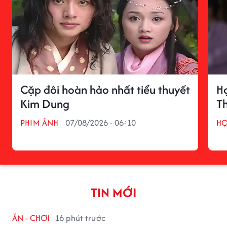
Cặp đôi hoàn hảo nhất tiểu thuyết
H
Kim Dung
T
PHIM ẢNH
07/08/2026 - 06:10
H
TIN MỚI
ĂN - CHƠI
16 phút trước