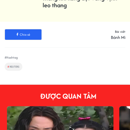
leo thang
Bài viết
Chia sẻ
Bánh Mì
#Hashtag
#
REUTERS
ĐƯỢC QUAN TÂM