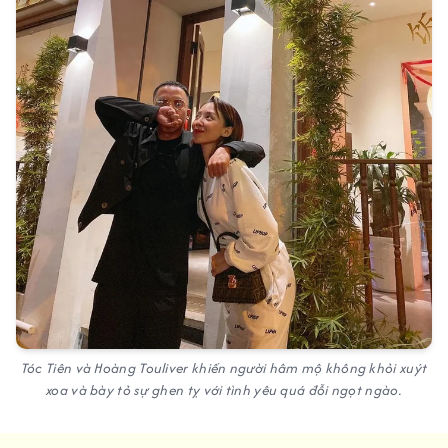
Tóc Tiên và Hoàng Touliver khiến người hâm mộ không khỏi xuýt
xoa và bày tỏ sự ghen tỵ với tình yêu quá đỗi ngọt ngào.