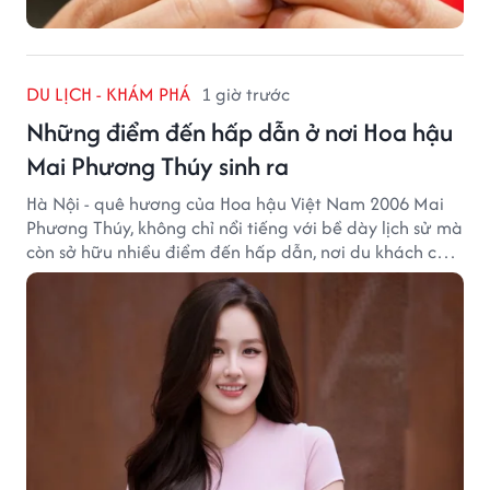
DU LỊCH - KHÁM PHÁ
1 giờ trước
Những điểm đến hấp dẫn ở nơi Hoa hậu
Mai Phương Thúy sinh ra
Hà Nội - quê hương của Hoa hậu Việt Nam 2006 Mai
Phương Thúy, không chỉ nổi tiếng với bề dày lịch sử mà
còn sở hữu nhiều điểm đến hấp dẫn, nơi du khách có
thể cảm nhận trọn vẹn vẻ đẹp cổ kính xen lẫn nhịp
sống hiện đại của Thủ đô.