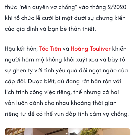
thức "nên duyên vợ chồng" vào tháng 2/2020
khi tổ chức lễ cưới bí mật dưới sự chứng kiến
của gia đình và bạn bè thân thiết.
Hậu kết hôn,
Tóc Tiên
và
Hoàng Touliver
khiến
người hâm mộ không khỏi xuýt xoa và bày tỏ
sự ghen tỵ với tình yêu quá đỗi ngọt ngào của
cặp đôi. Được biết, dù đang rất bận rộn với
lịch trình công việc riêng, thế nhưng cả hai
vẫn luôn dành cho nhau khoảng thời gian
riêng tư để có thể vun đắp tình cảm vợ chồng.