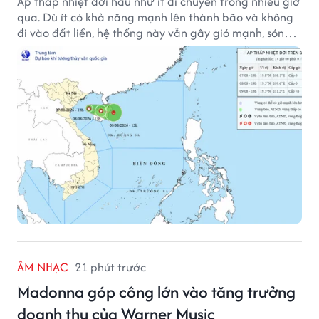
Áp thấp nhiệt đới hầu như ít di chuyển trong nhiều giờ
qua. Dù ít có khả năng mạnh lên thành bão và không
đi vào đất liền, hệ thống này vẫn gây gió mạnh, sóng
lớn trên nhiều vùng biển.
ÂM NHẠC
21 phút trước
Madonna góp công lớn vào tăng trưởng
doanh thu của Warner Music