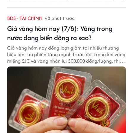
BĐS - TÀI CHÍNH
48 phút trước
Giá vàng hôm nay (7/8): Vàng trong
nước đang biến động ra sao?
Giá vàng hôm nay đồng loạt giảm tại nhiều thương
hiệu lớn sau phiên tăng mạnh trước đó. Trong khi vàng
miếng SJC và vàng nhẫn lùi 500.000 đồng/lượng, thị
trường vẫn duy trì mặt bằng giá cao, với sự chênh
lệch đáng kể giữa các doanh nghiệp.