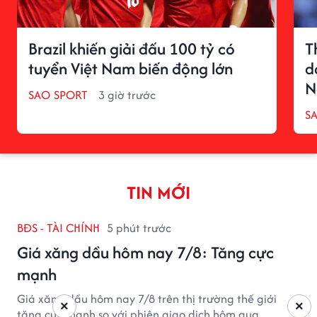
Brazil khiến giải đấu 100 tỷ có
T
tuyển Việt Nam biến động lớn
d
N
SAO SPORT
3 giờ trước
S
TIN MỚI
BĐS - TÀI CHÍNH
5 phút trước
Giá xăng dầu hôm nay 7/8: Tăng cực
mạnh
Giá xăng dầu hôm nay 7/8 trên thị trường thế giới
×
×
tăng cực mạnh so với phiên giao dịch hôm qua.