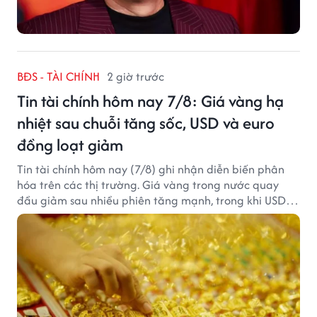
BĐS - TÀI CHÍNH
2 giờ trước
Tin tài chính hôm nay 7/8: Giá vàng hạ
nhiệt sau chuỗi tăng sốc, USD và euro
đồng loạt giảm
Tin tài chính hôm nay (7/8) ghi nhận diễn biến phân
hóa trên các thị trường. Giá vàng trong nước quay
đầu giảm sau nhiều phiên tăng mạnh, trong khi USD
tại ngân hàng tiếp tục suy yếu dù tỷ giá trung tâm lập
đỉnh mới.