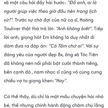
xã một câu hỏi đầy hài hước:
"Đố anh, ai là
người giúp việc theo giờ đầu tiên trong lịch
sử?"
. Trước sự chờ đợi của nữ ca sĩ, Hoàng
Touliver thật thà trả lời:
"Anh không biết"
. Tiếp
lời anh, giọng hát Em không là duy nhất dí
dỏm đưa ra đáp án:
"Cô Tấm chứ ai"
. Với sự
đáng yêu của người đẹp 8x, ông xã Tóc Tiên
đã không nén nổi phải bật cười thành tiếng,
bên cạnh đó , nam nhạc sĩ cũng vô cùng cưng
chiều vợ to giọng khen:
"Hay"
.
Có thể thấy, dù chỉ là một mẩu chuyện hài nhỏ
bé, thế nhưng chính hành động chăm chú lắng