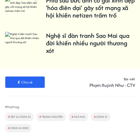
Phía sau bức ảnh cô gái xinh đẹp
'hóa điên dại' gây sốt mạng xã
hội khiến netizen trầm trồ
Nghệ sĩ đàn tranh Sao Mai qua
đời khiến nhiều người thương
xót
Bài viết
Chia sẻ
Phạm Huỳnh Như - CTV
#Hashtag
#
TẬP 14 CHÂN ÁI
#
TRUNG NGUYÊN
#
SAO MAI
#
CHÂN ÁI
#
CHÂN ÁI 2020