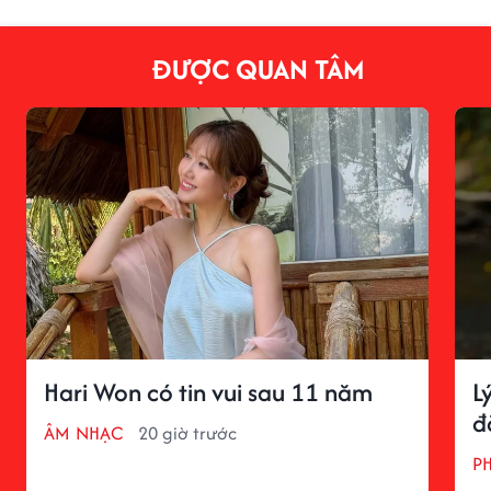
ĐƯỢC QUAN TÂM
Hari Won có tin vui sau 11 năm
L
đ
ÂM NHẠC
20 giờ trước
P