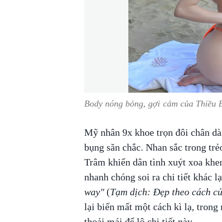
Body nóng bỏng, gợi cảm của Thiều 
Mỹ nhân 9x khoe trọn đôi chân dà
bụng săn chắc. Nhan sắc trong tr
Trâm khiến dân tình xuýt xoa kh
nhanh chóng soi ra chi tiết khác 
way"
(
Tạm dịch: Đẹp theo cách củ
lại biến mất một cách kì lạ, tron
thoải mái để lộ chi tiết này.