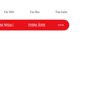
Tin Mới
Tin Hot
Tìm kiếm
M NHẠC
PHIM ẢNH
SAO SPORT