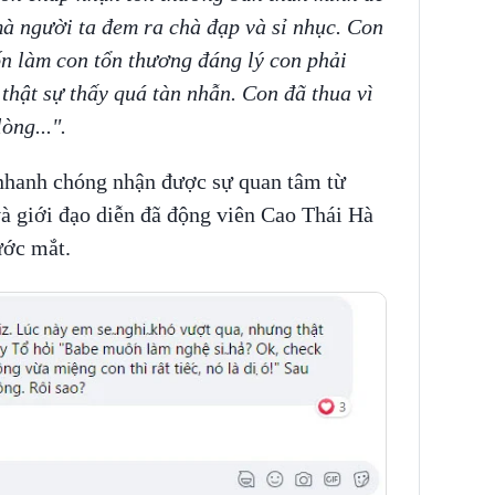
u mà người ta đem ra chà đạp và sỉ nhục. Con
ốn làm con tổn thương đáng lý con phải
hật sự thấy quá tàn nhẫn. Con đã thua vì
òng...".
nhanh chóng nhận được sự quan tâm từ
à giới đạo diễn đã động viên Cao Thái Hà
ước mắt.