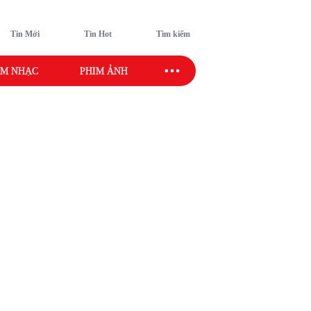
Tin Mới
Tin Hot
Tìm kiếm
M NHẠC
PHIM ẢNH
SAO SPORT