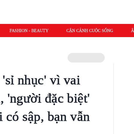
FASHION - BEAUTY
CẬN CẢNH CUỘC SỐNG
Â
'sỉ nhục' vì vai
 'người đặc biệt'
i có sập, bạn vẫn