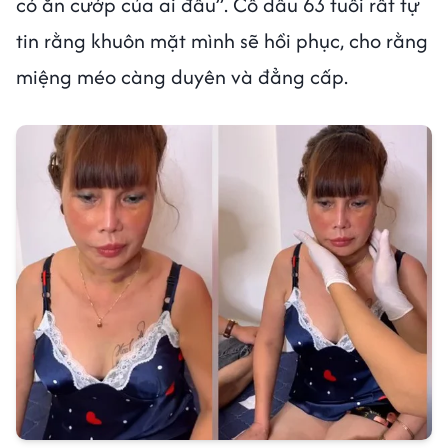
có ăn cướp của ai đâu”. Cô dâu 63 tuổi rất tự
tin rằng khuôn mặt mình sẽ hồi phục, cho rằng
miệng méo càng duyên và đẳng cấp.