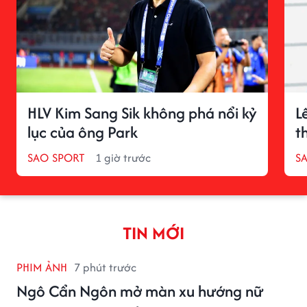
HLV Kim Sang Sik không phá nổi kỷ
L
lục của ông Park
t
SAO SPORT
1 giờ trước
S
TIN MỚI
PHIM ẢNH
7 phút trước
Ngô Cẩn Ngôn mở màn xu hướng nữ