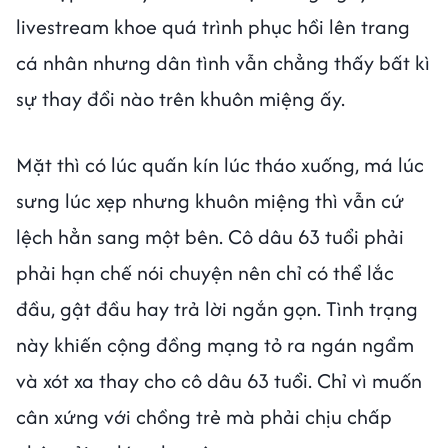
livestream khoe quá trình phục hồi lên trang
cá nhân nhưng dân tình vẫn chẳng thấy bất kì
sự thay đổi nào trên khuôn miệng ấy.
Mặt thì có lúc quấn kín lúc tháo xuống, má lúc
sưng lúc xẹp nhưng khuôn miệng thì vẫn cứ
lệch hẳn sang một bên. Cô dâu 63 tuổi phải
phải hạn chế nói chuyện nên chỉ có thể lắc
đầu, gật đầu hay trả lời ngắn gọn. Tình trạng
này khiến cộng đồng mạng tỏ ra ngán ngẩm
và xót xa thay cho cô dâu 63 tuổi. Chỉ vì muốn
cân xứng với chồng trẻ mà phải chịu chấp