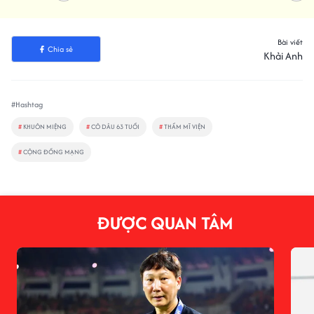
Bài viết
Chia sẻ
Khải Anh
#Hashtag
#
KHUÔN MIỆNG
#
CÔ DÂU 63 TUỔI
#
THẨM MĨ VIỆN
#
CỘNG ĐỒNG MẠNG
ĐƯỢC QUAN TÂM