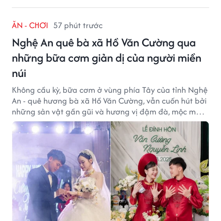
ĂN - CHƠI
57 phút trước
Nghệ An quê bà xã Hồ Văn Cường qua
những bữa cơm giản dị của người miền
núi
Không cầu kỳ, bữa cơm ở vùng phía Tây của tỉnh Nghệ
An - quê hương bà xã Hồ Văn Cường, vẫn cuốn hút bởi
những sản vật gần gũi và hương vị đậm đà, mộc mạc
của núi rừng.