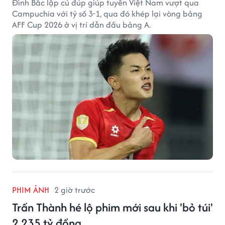
Đình Bắc lập cú đúp giúp tuyển Việt Nam vượt qua
Campuchia với tỷ số 3-1, qua đó khép lại vòng bảng
AFF Cup 2026 ở vị trí dẫn đầu bảng A.
PHIM ẢNH
2 giờ trước
Trấn Thành hé lộ phim mới sau khi 'bỏ túi'
2.235 tỷ đồng