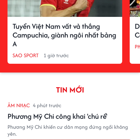
Tuyển Việt Nam vất vả thắng
D
Campuchia, giành ngôi nhất bảng
C
A
P
SAO SPORT
1 giờ trước
TIN MỚI
ÂM NHẠC
4 phút trước
Phương Mỹ Chi công khai 'chú rể'
Phương Mỹ Chi khiến cư dân mạng đứng ngồi không
yên.