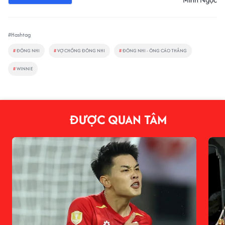
#Hashtag
#
ĐÔNG NHI
#
VỢ CHỒNG ĐÔNG NHI
#
ĐÔNG NHI - ÔNG CÁO THẮNG
#
WINNIE
ĐƯỢC QUAN TÂM