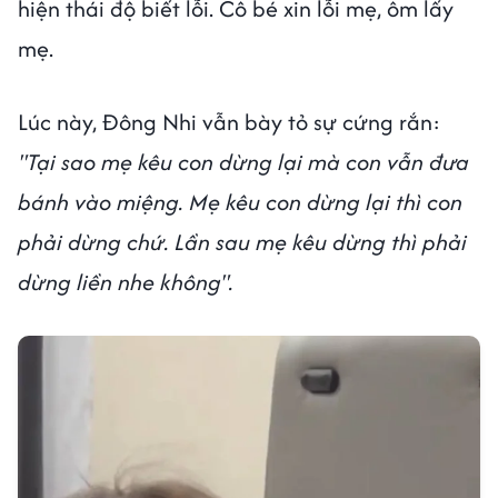
hiện thái độ biết lỗi. Cô bé xin lỗi mẹ, ôm lấy
mẹ.
Lúc này, Đông Nhi vẫn bày tỏ sự cứng rắn:
"Tại sao mẹ kêu con dừng lại mà con vẫn đưa
bánh vào miệng. Mẹ kêu con dừng lại thì con
phải dừng chứ. Lần sau mẹ kêu dừng thì phải
dừng liền nhe không".