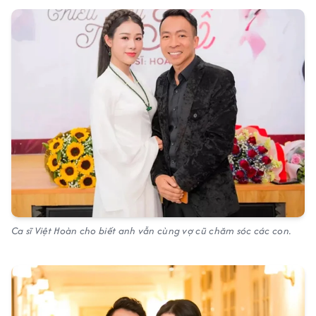
Ca sĩ Việt Hoàn cho biết anh vẫn cùng vợ cũ chăm sóc các con.