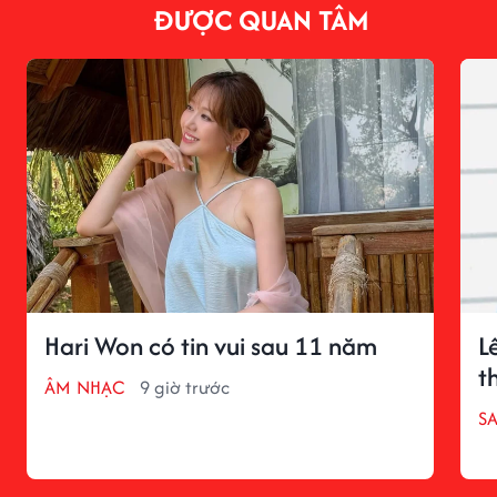
ĐƯỢC QUAN TÂM
Hari Won có tin vui sau 11 năm
L
t
ÂM NHẠC
9 giờ trước
S