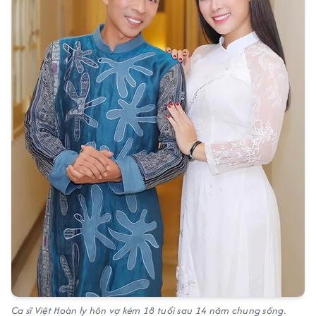
Ca sĩ Việt Hoàn ly hôn vợ kém 18 tuổi sau 14 năm chung sống.