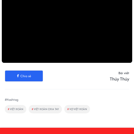
Bài viết
Chia sẻ
Thúy Thúy
#Hashtag
#
VIỆT HOÀN
#
VIỆT HOÀN CHIA TAY
#
VỢ VIỆT HOÀN