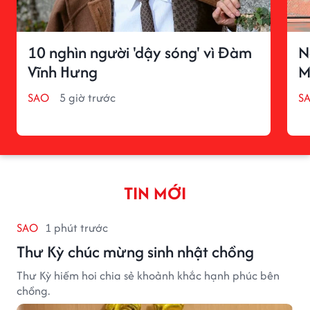
10 nghìn người 'dậy sóng' vì Đàm
N
Vĩnh Hưng
M
SAO
5 giờ trước
S
TIN MỚI
SAO
1 phút trước
Thư Kỳ chúc mừng sinh nhật chồng
Thư Kỳ hiếm hoi chia sẻ khoảnh khắc hạnh phúc bên
chồng.