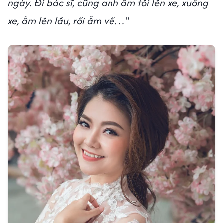
ngày. Đi bác sĩ, cũng anh ẵm tôi lên xe, xuống
xe, ẵm lên lầu, rồi ẵm về…
"