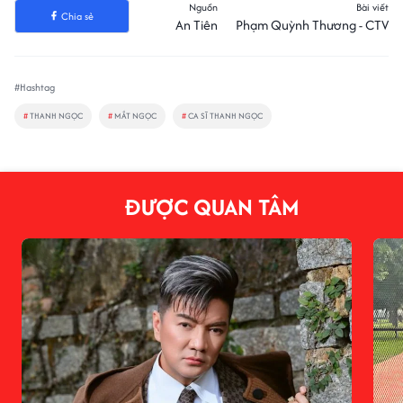
Nguồn
Bài viết
Chia sẻ
An Tiên
Phạm Quỳnh Thương - CTV
#Hashtag
#
THANH NGỌC
#
MẮT NGỌC
#
CA SĨ THANH NGỌC
ĐƯỢC QUAN TÂM