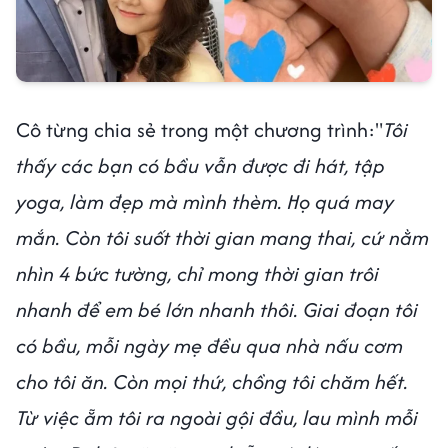
Cô từng chia sẻ trong một chương trình:"
Tôi
thấy các bạn có bầu vẫn được đi hát, tập
yoga, làm đẹp mà mình thèm. Họ quá may
mắn. Còn tôi suốt thời gian mang thai, cứ nằm
nhìn 4 bức tường, chỉ mong thời gian trôi
nhanh để em bé lớn nhanh thôi. Giai đoạn tôi
có bầu, mỗi ngày mẹ đều qua nhà nấu cơm
cho tôi ăn. Còn mọi thứ, chồng tôi chăm hết.
Từ việc ẵm tôi ra ngoài gội đầu, lau mình mỗi