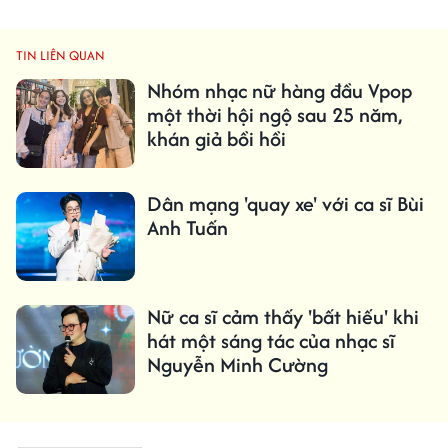
TIN LIÊN QUAN
Nhóm nhạc nữ hàng đầu Vpop
một thời hội ngộ sau 25 năm,
khán giả bồi hồi
Dân mạng 'quay xe' với ca sĩ Bùi
Anh Tuấn
Nữ ca sĩ cảm thấy 'bất hiếu' khi
hát một sáng tác của nhạc sĩ
Nguyễn Minh Cường