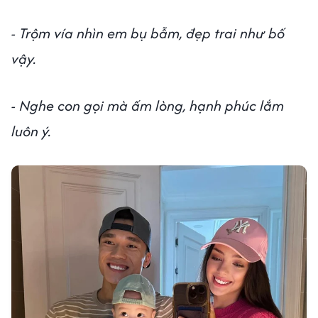
- Trộm vía nhìn em bụ bẫm, đẹp trai như bố
vậy.
- Nghe con gọi mà ấm lòng, hạnh phúc lắm
luôn ý.