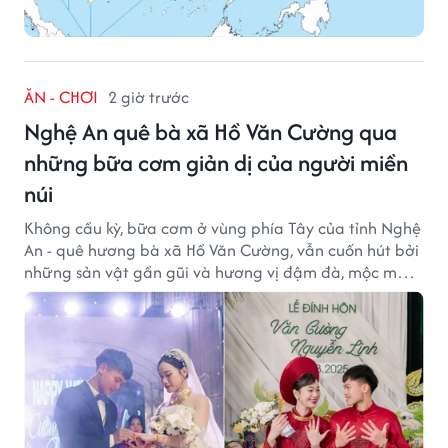
ĂN - CHƠI
2 giờ trước
Nghệ An quê bà xã Hồ Văn Cường qua
những bữa cơm giản dị của người miền
núi
Không cầu kỳ, bữa cơm ở vùng phía Tây của tỉnh Nghệ
An - quê hương bà xã Hồ Văn Cường, vẫn cuốn hút bởi
những sản vật gần gũi và hương vị đậm đà, mộc mạc
của núi rừng.