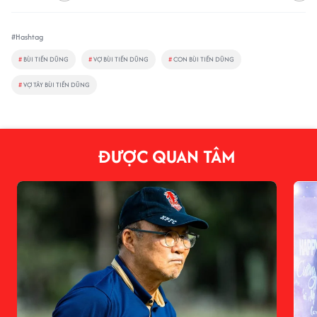
#Hashtag
#
BÙI TIẾN DŨNG
#
VỢ BÙI TIẾN DŨNG
#
CON BÙI TIẾN DŨNG
#
VỢ TÂY BÙI TIẾN DŨNG
ĐƯỢC QUAN TÂM