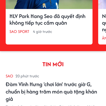
HLV Park Hang Seo đã quyết định
N
không tiếp tục cầm quân
q
n
SAO SPORT
4 giờ trước
ĂN
TIN MỚI
SAO
20 phút trước
Đàm Vĩnh Hưng 'chơi lớn' trước giờ G,
chuẩn bị hàng trăm món quà tặng khán
giả