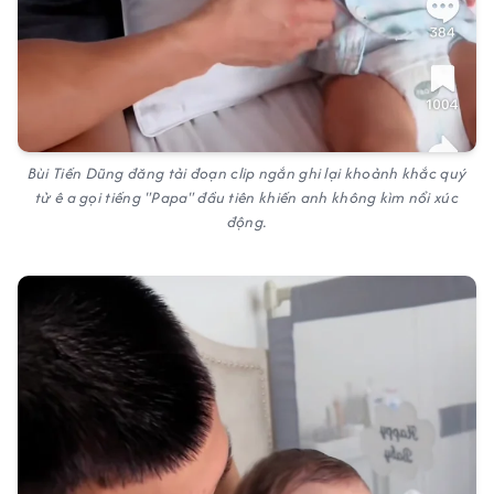
Bùi Tiến Dũng đăng tải đoạn clip ngắn ghi lại khoảnh khắc quý
tử ê a gọi tiếng "Papa" đầu tiên khiến anh không kìm nổi xúc
động.