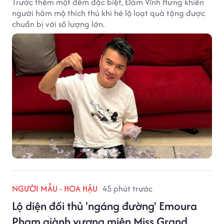
Trước thềm một đêm đặc biệt, Đàm Vĩnh Hưng khiến
người hâm mộ thích thú khi hé lộ loạt quà tặng được
chuẩn bị với số lượng lớn.
NGƯỜI MẪU - HOA HẬU
45 phút trước
Lộ diện đối thủ 'ngáng đường' Emoura
Phạm giành vương miện Miss Grand