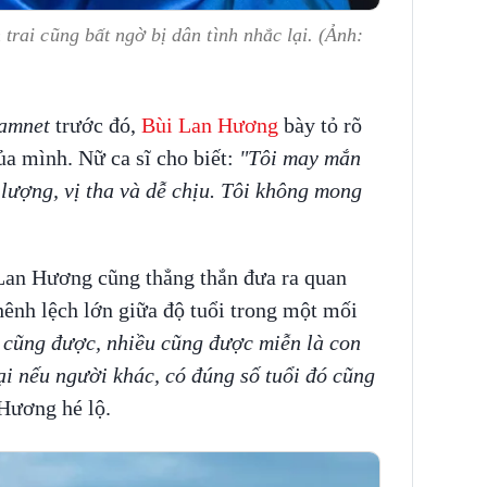
rai cũng bất ngờ bị dân tình nhắc lại. (Ảnh:
namnet
trước đó,
Bùi Lan Hương
bày tỏ rõ
ủa mình. Nữ ca sĩ cho biết:
"Tôi may mắn
 lượng, vị tha và dễ chịu. Tôi không mong
Lan Hương cũng thẳng thắn đưa ra quan
ênh lệch lớn giữa độ tuổi trong một mối
t cũng được, nhiều cũng được miễn là con
ại nếu người khác, có đúng số tuổi đó cũng
Hương hé lộ.