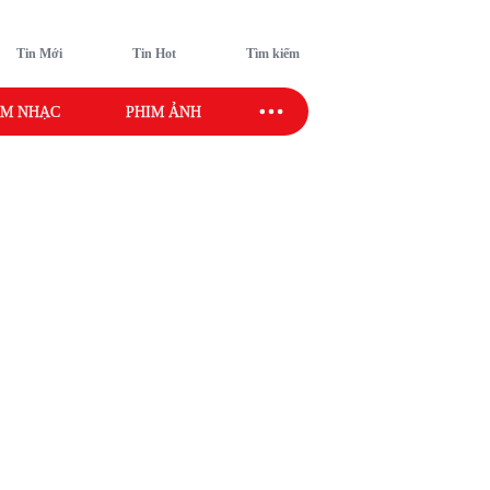
Tin Mới
Tin Hot
Tìm kiếm
M NHẠC
PHIM ẢNH
SAO SPORT