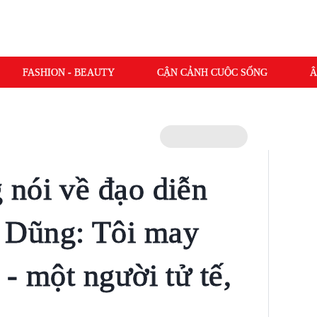
FASHION - BEAUTY
CẬN CẢNH CUỘC SỐNG
Â
nói về đạo diễn
 Dũng: Tôi may
- một người tử tế,