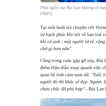
Phát ngôn của Bùi Lan Hương về bạn t
FBNV)
Tại một buổi trò chuyện với
Viet
sự hạnh phúc khi nói về bạn trai c
khi có anh - một người tử tế, rộng
chờ gì hơn nữa".
Cũng trong cuộc gặp gỡ này, Bùi 
điểm thẳn thắn xoay quanh việc ch
quan hệ tình cảm nam nữ.
"Tuổi í
người đó thì khắc sẽ đẹp. Ngược l
chưa chắc đã phù hợp"
- Bùi Lan 