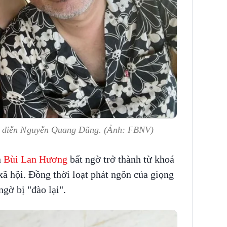
o diễn Nguyễn Quang Dũng. (Ảnh: FBNV)
n
Bùi Lan Hương
bất ngờ trở thành từ khoá
ã hội. Đồng thời loạt phát ngôn của giọng
gờ bị "đào lại".