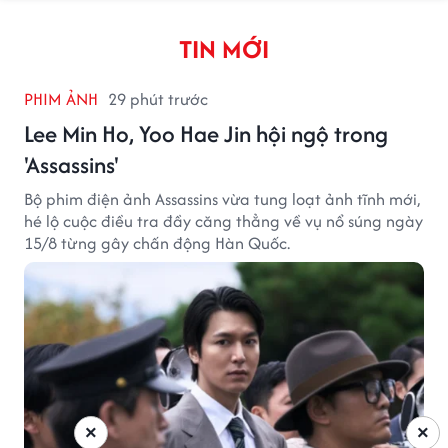
TIN MỚI
PHIM ẢNH
29 phút trước
Lee Min Ho, Yoo Hae Jin hội ngộ trong
'Assassins'
Bộ phim điện ảnh Assassins vừa tung loạt ảnh tĩnh mới,
hé lộ cuộc điều tra đầy căng thẳng về vụ nổ súng ngày
15/8 từng gây chấn động Hàn Quốc.
×
×