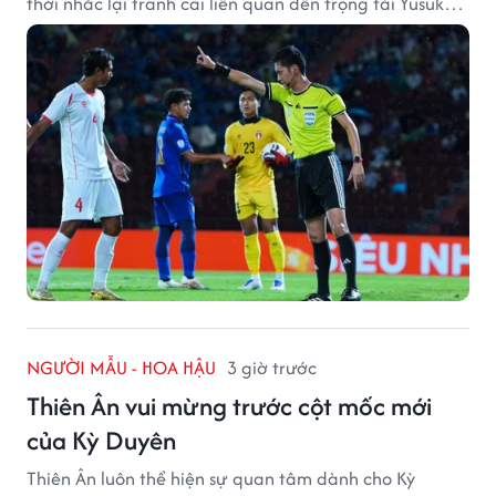
thời nhắc lại tranh cãi liên quan đến trọng tài Yusuke
Ohashi.
NGƯỜI MẪU - HOA HẬU
3 giờ trước
Thiên Ân vui mừng trước cột mốc mới
của Kỳ Duyên
Thiên Ân luôn thể hiện sự quan tâm dành cho Kỳ