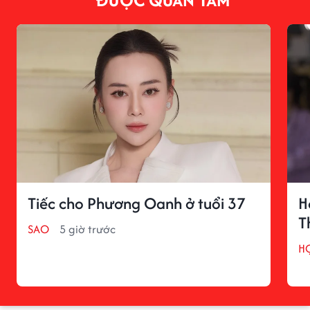
Tiếc cho Phương Oanh ở tuổi 37
H
T
SAO
5 giờ trước
H