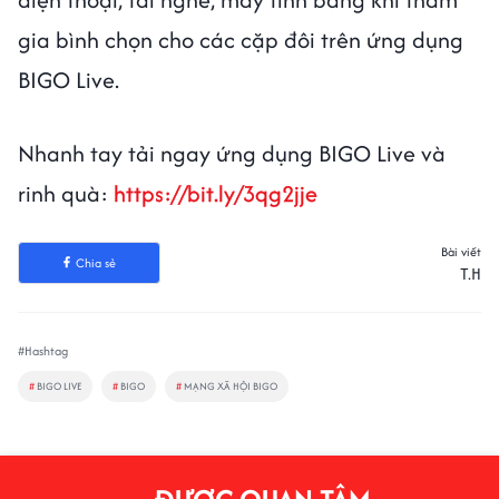
gia bình chọn cho các cặp đôi trên ứng dụng
BIGO Live.
Nhanh tay tải ngay ứng dụng BIGO Live và
rinh quà:
https://bit.ly/3qg2jje
Bài viết
Chia sẻ
T.H
#Hashtag
#
BIGO LIVE
#
BIGO
#
MẠNG XÃ HỘI BIGO
ĐƯỢC QUAN TÂM