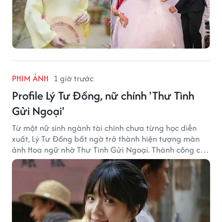
PHIM ẢNH
1 giờ trước
Profile Lý Tư Đồng, nữ chính 'Thư Tình
Gửi Ngoại'
Từ một nữ sinh ngành tài chính chưa từng học diễn
xuất, Lý Tư Đồng bất ngờ trở thành hiện tượng màn
ảnh Hoa ngữ nhờ Thư Tình Gửi Ngoại. Thành công của
bộ phim doanh thu hơn 8.100 tỷ đồng đã mở ra bước
ngoặt lớn trong cuộc đời cô gái sinh năm 2004.