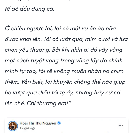
tế đó đều đúng cả.
Ở chiều ngược lại, lại có một vụ ồn ào nữa
được khơi lên. Tôi có lướt qua, mỉm cười và lựa
chọn yêu thương. Bởi khi nhìn ai đó vẫy vùng
một cách tuyệt vọng trong vũng lầy do chính
mình tự tạo, tôi sẽ không muốn nhấn họ chìm
thêm. Vẫn biết, lời khuyên chẳng thể nào giúp
họ vượt qua điều tồi tệ ấy, nhưng hãy cứ cố
lên nhé. Chị thương em!".