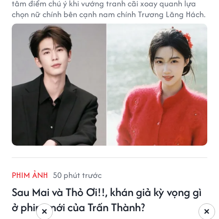
tâm điểm chú ý khi vướng tranh cãi xoay quanh lựa
chọn nữ chính bên cạnh nam chính Trương Lăng Hách.
PHIM ẢNH
50 phút trước
Sau Mai và Thỏ Ơi!!, khán giả kỳ vọng gì
ở phim mới của Trấn Thành?
×
×