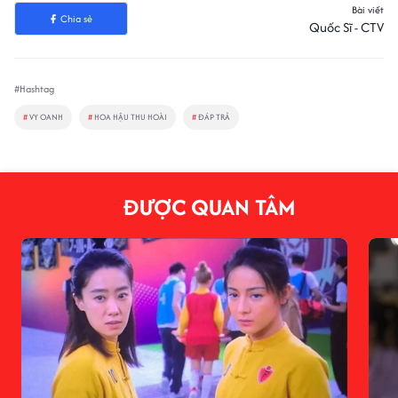
Bài viết
Chia sẻ
Quốc Sĩ - CTV
#Hashtag
#
VY OANH
#
HOA HẬU THU HOÀI
#
ĐÁP TRẢ
ĐƯỢC QUAN TÂM