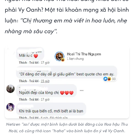
phải Vy Oanh? Một tài khoản mạng xã hội bình
luận:
"Chị thương em mà viết in hoa luôn, nhẹ
nhàng mà sâu cay".
Netizen "soi' được một bình luận dưới bài đăng của Hoa hậu Thu
Hoài, cô cũng thả icon "haha" vào bình luận ẩn ý về Vy Oanh.