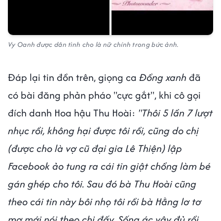
Vy Oanh được dân tình cho là nữ chính trong bức ảnh.
Đáp lại tin đồn trên, giọng ca
Đồng xanh
đã
có bài đăng phản pháo "cực gắt", khi cô gọi
đích danh Hoa hậu Thu Hoài:
"Thôi 5 lần 7 lượt
nhục rồi, không hại được tôi rồi, cũng do chị
(được cho là vợ cũ đại gia Lê Thiện) lập
Facebook ảo tung ra cái tin giật chồng làm bé
gán ghép cho tôi. Sau đó bà Thu Hoài cũng
theo cái tin này bôi nhọ tôi rồi bà Hằng lơ tơ
mơ mới nói theo chị đấy. Sống ác vậy đủ rồi