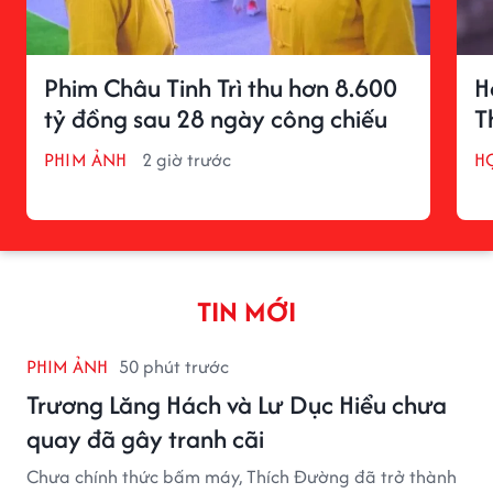
Phim Châu Tinh Trì thu hơn 8.600
H
tỷ đồng sau 28 ngày công chiếu
T
PHIM ẢNH
2 giờ trước
H
TIN MỚI
PHIM ẢNH
50 phút trước
Trương Lăng Hách và Lư Dục Hiểu chưa
quay đã gây tranh cãi
Chưa chính thức bấm máy, Thích Đường đã trở thành