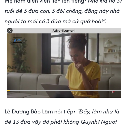
Mẹ
nam diễn viên liền lên tiếng:
Nhỏ kia nó 37
tuổi đẻ 5 đứa con, 5 đời chồng, đằng này nhà
người ta mới có 3 đứa mà cứ quở hoài”.
Advertisement
Lê Dương Bảo Lâm nói tiếp:
"Đấy, làm như là
đẻ 13 đứa vậy đó phải không Quỳnh? Người