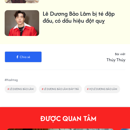
Lê Dương Bảo Lâm bị té đập
đầu, có dấu hiệu đột quỵ
Bài viết
Chia sẻ
Thúy Thúy
#Hashtag
#
LÊ DƯƠNG BẢO LÂM
#
LÊ DƯƠNG BẢO LÂM ĐÁP TRẢ
#
VỢ LÊ DƯƠNG BẢO LÂM
ĐƯỢC QUAN TÂM