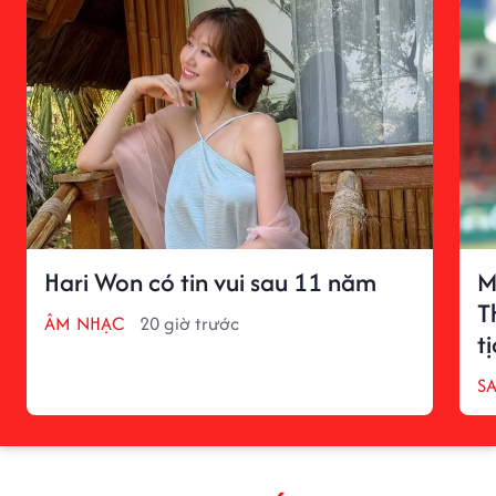
Hari Won có tin vui sau 11 năm
M
T
ÂM NHẠC
20 giờ trước
t
S