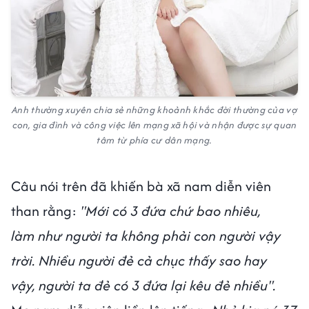
Anh thường xuyên chia sẻ những khoảnh khắc đời thường của vợ
con, gia đình và công việc lên mạng xã hội và nhận được sự quan
tâm từ phía cư dân mạng.
Câu nói trên đã khiến bà xã nam diễn viên
than rằng:
"Mới có 3 đứa chứ bao nhiêu,
làm như người ta không phải con người vậy
trời. Nhiều người đẻ cả chục thấy sao hay
vậy, người ta đẻ có 3 đứa lại kêu đẻ nhiều".