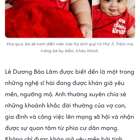
Vừa qua, bà xã nam diễn viên vừa hạ sinh quý tử thứ 3. Trộm vía,
trông bé bụ bẫm, kháu khỉnh.
Lê Dương Bảo Lâm được biết đến là một trong
những nghệ sĩ hài đang được khán giả yêu
mến, ngưỡng mộ. Anh thường xuyên chia sẻ
những khoảnh khắc đời thường của vợ con,
gia đình và công việc lên mạng xã hội và nhận
được sự quan tâm từ phía cư dân mạng.
Không chỉ được khán giả yêu mến bởi tính