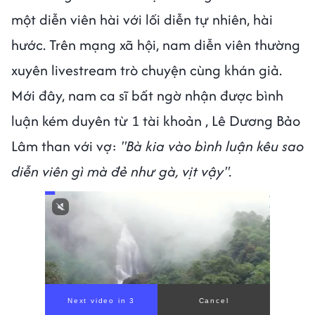
một diễn viên hài với lối diễn tự nhiên, hài
hước. Trên mạng xã hội, nam diễn viên thường
xuyên livestream trò chuyện cùng khán giả.
Mới đây, nam ca sĩ bất ngờ nhận được bình
luận kém duyên từ 1 tài khoản , Lê Dương Bảo
Lâm than với vợ:
"Bà kia vào bình luận kêu sao
diễn viên gì mà đẻ như gà, vịt vậy".
Next video in 1
Cancel