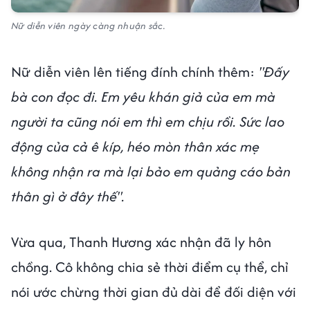
Nữ diễn viên ngày càng nhuận sắc.
Nữ diễn viên lên tiếng đính chính thêm:
"Đấy
bà con đọc đi. Em yêu khán giả của em mà
người ta cũng nói em thì em chịu rồi. Sức lao
động của cả ê kíp, héo mòn thân xác mẹ
không nhận ra mà lại bảo em quảng cáo bản
thân gì ở đây thế".
Vừa qua, Thanh Hương xác nhận đã ly hôn
chồng. Cô không chia sẻ thời điểm cụ thể, chỉ
nói ước chừng thời gian đủ dài để đối diện với