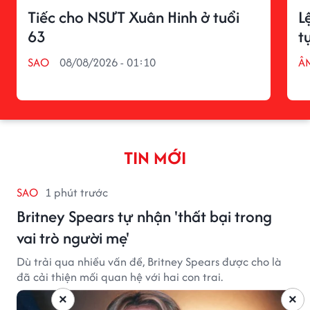
Tiếc cho NSƯT Xuân Hinh ở tuổi
L
63
t
SAO
08/08/2026 - 01:10
Â
TIN MỚI
SAO
1 phút trước
Britney Spears tự nhận 'thất bại trong
vai trò người mẹ'
Dù trải qua nhiều vấn đề, Britney Spears được cho là
đã cải thiện mối quan hệ với hai con trai.
×
×