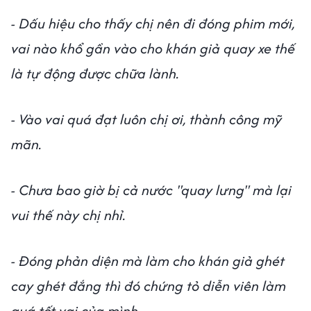
- Dấu hiệu cho thấy chị nên đi đóng phim mới,
vai nào khổ gần vào cho khán giả quay xe thế
là tự động được chữa lành.
- Vào vai quá đạt luôn chị ơi, thành công mỹ
mãn.
- Chưa bao giờ bị cả nước "quay lưng" mà lại
vui thế này chị nhỉ.
- Đóng phản diện mà làm cho khán giả ghét
cay ghét đắng thì đó chứng tỏ diễn viên làm
quá tốt vai của mình.