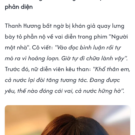
phản diện
Thanh Hương bất ngờ bị khán giả quay lưng
bày tỏ phẫn nộ về vai diễn trong phim "Người
một nhà". Cô viết:
"Vào đọc bình luận rồi tự
mò ra vì hoảng loạn. Giờ tự đi chữa lành vậy".
Trước đó, nữ diễn viên kêu than:
"Khổ thân em,
cả nước lại đòi tăng tương tác.
Đang được
yêu, thế nào đóng cái vai, cả nước hững hờ".