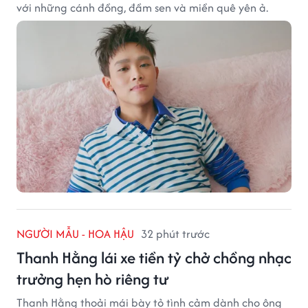
với những cánh đồng, đầm sen và miền quê yên ả.
NGƯỜI MẪU - HOA HẬU
32 phút trước
Thanh Hằng lái xe tiền tỷ chở chồng nhạc
trưởng hẹn hò riêng tư
Thanh Hằng thoải mái bày tỏ tình cảm dành cho ông