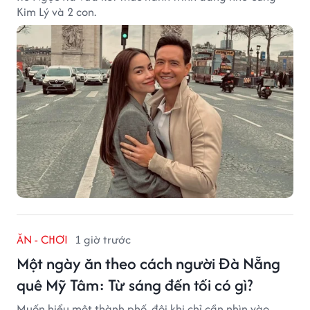
Kim Lý và 2 con.
ĂN - CHƠI
1 giờ trước
Một ngày ăn theo cách người Đà Nẵng
quê Mỹ Tâm: Từ sáng đến tối có gì?
Muốn hiểu một thành phố, đôi khi chỉ cần nhìn vào