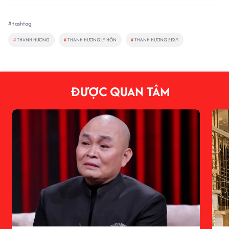
#Hashtag
#
THANH HƯƠNG
#
THANH HƯƠNG LY HÔN
#
THANH HƯƠNG SEXY
ĐƯỢC QUAN TÂM