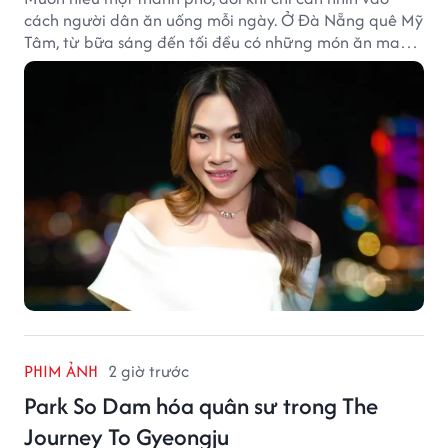
cách người dân ăn uống mỗi ngày. Ở Đà Nẵng quê Mỹ
Tâm, từ bữa sáng đến tối đều có những món ăn mang
đậm dấu ấn miền Trung.
PHIM ẢNH
2 giờ trước
Park So Dam hóa quân sư trong The
Journey To Gyeongju