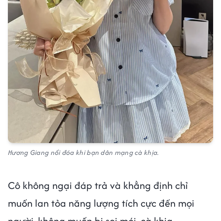
Hương Giang nổi đóa khi bạn dân mạng cà khịa.
Cô không ngại đáp trả và khẳng định chỉ
muốn lan tỏa năng lượng tích cực đến mọi
người, không muốn bị soi mói, cà khịa.