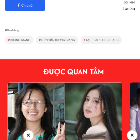
Bài viết
Chia sẻ
Lục Sa
#Hashtag
#
HƯƠNG GIANG
#
DIỄN VIÊN HƯƠNG GIANG
#
BẠN TRAI HƯƠNG GIANG
ĐƯỢC QUAN TÂM
×
×