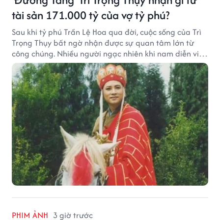
tài sản 171.000 tỷ của vợ tỷ phú?
Sau khi tỷ phú Trần Lệ Hoa qua đời, cuộc sống của Trì
Trọng Thụy bất ngờ nhận được sự quan tâm lớn từ
công chúng. Nhiều người ngạc nhiên khi nam diễn viên
nổi tiếng với vai Đường Tăng không xuất hiện trong
danh sách thừa kế khối tài sản hàng chục tỷ NDT.
PHIM ẢNH
3 giờ trước