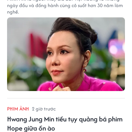
ngày đầu và đồng hành cùng cô suốt hơn 30 năm làm
nghề.
PHIM ẢNH
2 giờ trước
Hwang Jung Min tiều tụy quảng bá phim
Hope giữa ồn ào