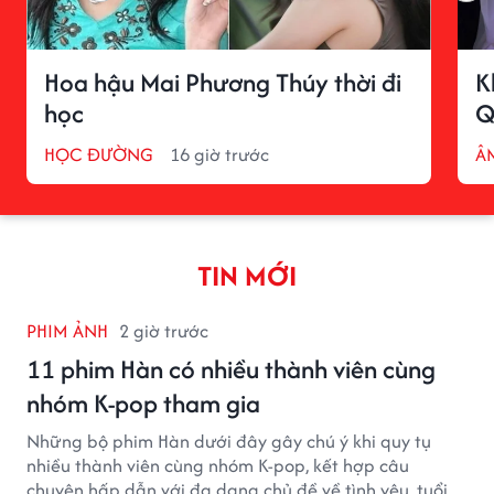
Hoa hậu Mai Phương Thúy thời đi
K
học
Q
HỌC ĐƯỜNG
16 giờ trước
Â
TIN MỚI
PHIM ẢNH
2 giờ trước
11 phim Hàn có nhiều thành viên cùng
nhóm K-pop tham gia
Những bộ phim Hàn dưới đây gây chú ý khi quy tụ
nhiều thành viên cùng nhóm K-pop, kết hợp câu
chuyện hấp dẫn với đa dạng chủ đề về tình yêu, tuổi