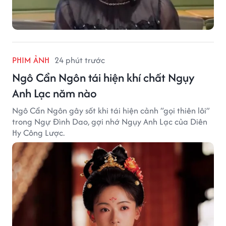
PHIM ẢNH
24 phút trước
Ngô Cẩn Ngôn tái hiện khí chất Ngụy
Anh Lạc năm nào
Ngô Cẩn Ngôn gây sốt khi tái hiện cảnh “gọi thiên lôi”
trong Ngự Đình Dao, gợi nhớ Ngụy Anh Lạc của Diên
Hy Công Lược.