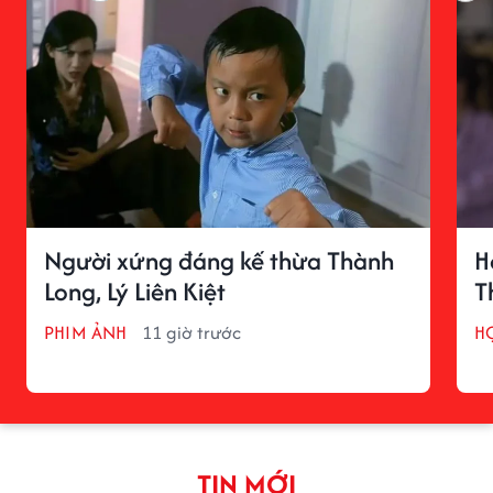
Người xứng đáng kế thừa Thành
H
Long, Lý Liên Kiệt
T
PHIM ẢNH
11 giờ trước
H
TIN MỚI