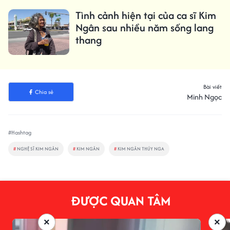
Tình cảnh hiện tại của ca sĩ Kim
Ngân sau nhiều năm sống lang
thang
Bài viết
Chia sẻ
Minh Ngọc
#Hashtag
#
NGHỆ SĨ KIM NGÂN
#
KIM NGÂN
#
KIM NGÂN THÚY NGA
ĐƯỢC QUAN TÂM
×
×