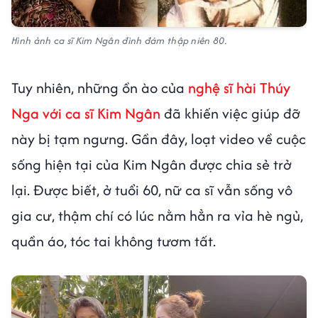
Hình ảnh ca sĩ Kim Ngân đình đám thập niên 80.
Tuy nhiên, những ồn ào của
nghệ sĩ hài Thúy
Nga với ca sĩ Kim Ngân
đã khiến việc giúp đỡ
này bị tạm ngưng. Gần đây, loạt video về cuộc
sống hiện tại của Kim Ngân được chia sẻ trở
lại. Được biết, ở tuổi 60, nữ ca sĩ vẫn sống vô
gia cư, thậm chí có lúc nằm hẳn ra vỉa hè ngủ,
quần áo, tóc tai không tươm tất.