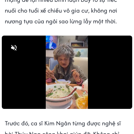
nuối cho tuổi xế chiều vô gia cư, không nơi
nương tựa của ngôi sao lừng lẫy một thời.
Bật tiếng
Trước đó, ca sĩ Kim Ngân từng được nghệ sĩ
hài Thúy Nga công khai giúp đỡ. Không chỉ