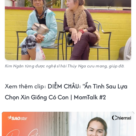
Kim Ngân từng được nghệ sĩ hài Thúy Nga cưu mang, giúp đỡ.
Xem thêm clip:
DIỄM CHÂU: "Ẩn Tình Sau Lựa
Chọn Xin Giống Có Con | MomTalk #2