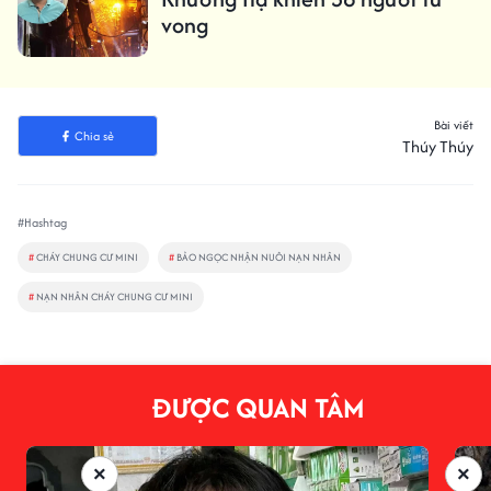
vong
Bài viết
Chia sẻ
Thúy Thúy
#Hashtag
#
CHÁY CHUNG CƯ MINI
#
BẢO NGỌC NHẬN NUÔI NẠN NHÂN
#
NẠN NHÂN CHÁY CHUNG CƯ MINI
ĐƯỢC QUAN TÂM
×
×