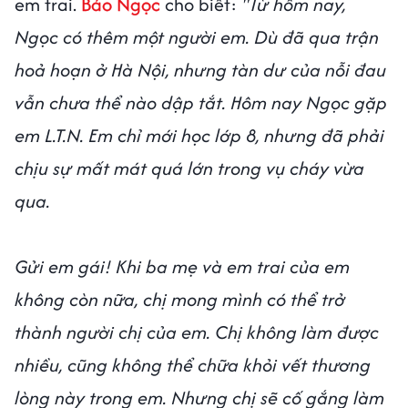
em trai.
Bảo Ngọc
cho biết:
"Từ hôm nay,
Ngọc có thêm một người em. Dù đã qua trận
hoả hoạn ở Hà Nội, nhưng tàn dư của nỗi đau
vẫn chưa thể nào dập tắt. Hôm nay Ngọc gặp
em L.T.N. Em chỉ mới học lớp 8, nhưng đã phải
chịu sự mất mát quá lớn trong vụ cháy vừa
qua.
Gửi em gái! Khi ba mẹ và em trai của em
không còn nữa, chị mong mình có thể trở
thành người chị của em. Chị không làm được
nhiều, cũng không thể chữa khỏi vết thương
lòng này trong em. Nhưng chị sẽ cố gắng làm