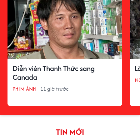
Diễn viên Thanh Thức sang
L
Canada
N
PHIM ẢNH
11 giờ trước
TIN MỚI