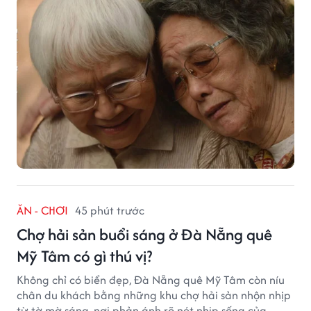
ngoài.
ĂN - CHƠI
45 phút trước
Chợ hải sản buổi sáng ở Đà Nẵng quê
Mỹ Tâm có gì thú vị?
Không chỉ có biển đẹp, Đà Nẵng quê Mỹ Tâm còn níu
chân du khách bằng những khu chợ hải sản nhộn nhịp
từ tờ mờ sáng, nơi phản ánh rõ nét nhịp sống của