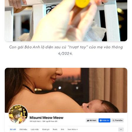
Con gái Bảo Anh lộ diện sau cú "trượt tay" của mẹ vào tháng
4/2024.