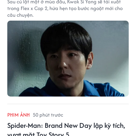
Sau cú lật mặt ở mùa đầu, Kwak Si Yang sẽ tái xuất
trong Flex x Cop 2, hứa hẹn tạo bước ngoặt mới cho
câu chuyện.
PHIM ẢNH
50 phút trước
Spider-Man: Brand New Day lập kỳ tích,
vượt mặt Toy Story 5