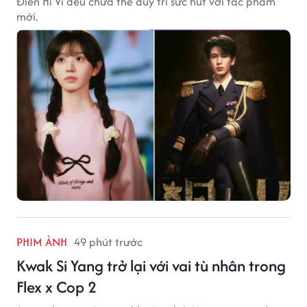
Điền Hi Vi đều chưa thể duy trì sức hút với tác phẩm
mới.
PHIM ẢNH
49 phút trước
Kwak Si Yang trở lại với vai tù nhân trong
Flex x Cop 2