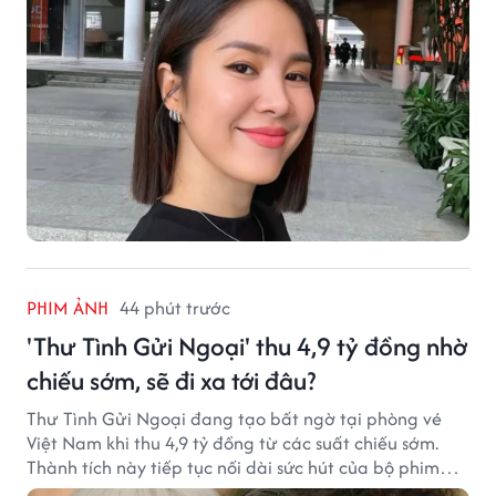
PHIM ẢNH
44 phút trước
'Thư Tình Gửi Ngoại' thu 4,9 tỷ đồng nhờ
chiếu sớm, sẽ đi xa tới đâu?
Thư Tình Gửi Ngoại đang tạo bất ngờ tại phòng vé
Việt Nam khi thu 4,9 tỷ đồng từ các suất chiếu sớm.
Thành tích này tiếp tục nối dài sức hút của bộ phim
từng gây sốt với doanh thu hơn 7.300 tỷ đồng ở nước