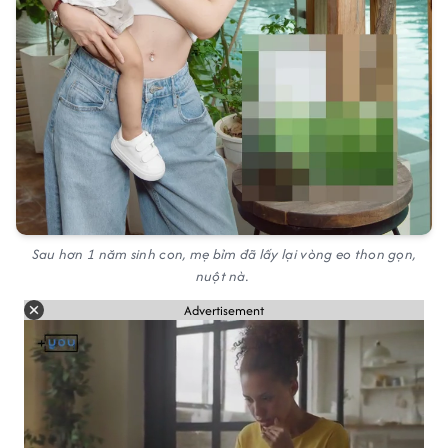
Sau hơn 1 năm sinh con, mẹ bỉm đã lấy lại vòng eo thon gọn,
nuột nà.
Advertisement