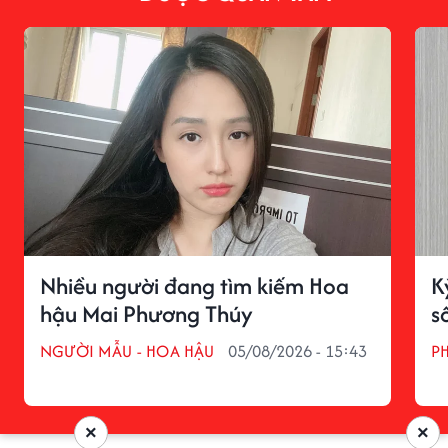
Nhiều người đang tìm kiếm Hoa
K
hậu Mai Phương Thúy
s
NGƯỜI MẪU - HOA HẬU
05/08/2026 - 15:43
P
×
×