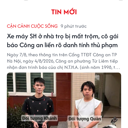
TIN MỚI
CẬN CẢNH CUỘC SỐNG
9 phút trước
Xe máy SH ở nhà trọ bị mất trộm, cô gái
báo Công an liền rõ danh tính thủ phạm
Ngày 7/8, theo thông tin trên Cổng TTĐT Công an TP
Hà Nội, ngày 4/8/2026, Công an phường Từ Liêm tiếp
nhận đơn trình báo của chị N.T.H.A. (sinh năm 1998, trú
tại phường Từ Liêm) về việc bị kẻ gian lấy trộm chiếc
xe mô tô Honda SH 125i, tại khu nhà trọ nơi đang sinh
sống.