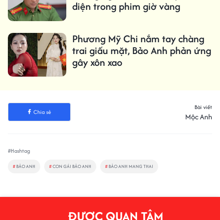
diện trong phim giờ vàng
Phương Mỹ Chi nắm tay chàng
trai giấu mặt, Bảo Anh phản ứng
gây xôn xao
Bài viết
Chia sẻ
Mộc Anh
#Hashtag
#
BẢO ANH
#
CON GÁI BẢO ANH
#
BẢO ANH MANG THAI
ĐƯỢC QUAN TÂM