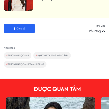
Bài viết
Chia sẻ
Phương Vy
#Hashtag
#
TRƯƠNG NGỌC ÁNH
#
BẠN TRAI TRƯƠNG NGỌC ÁNH
#
TRƯƠNG NGỌC ÁNH VÀ ANH DŨNG
ĐƯỢC QUAN TÂM