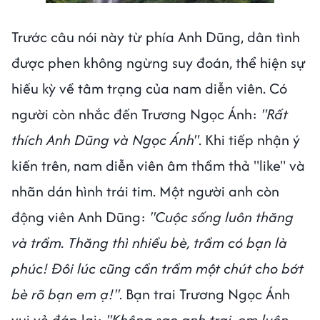
Trước câu nói này từ phía Anh Dũng, dân tình
được phen không ngừng suy đoán, thể hiện sự
hiếu kỳ về tâm trạng của nam diễn viên. Có
người còn nhắc đến Trương Ngọc Ánh:
"Rất
thích Anh Dũng và Ngọc Ánh"
. Khi tiếp nhận ý
kiến trên, nam diễn viên âm thầm thả "like" và
nhãn dán hình trái tim. Một người anh còn
động viên Anh Dũng:
"Cuộc sống luôn thăng
và trầm. Thăng thì nhiều bè, trầm có bạn là
phúc! Đôi lúc cũng cần trầm một chút cho bớt
bè rõ bạn em ạ!"
. Bạn trai Trương Ngọc Ánh
vui vẻ đáp lại:
"Không sao anh trai, em luôn