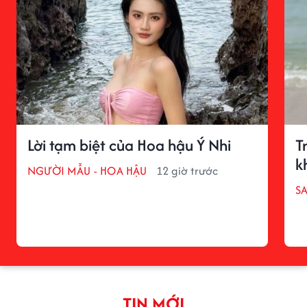
Lời tạm biệt của Hoa hậu Ý Nhi
T
k
NGƯỜI MẪU - HOA HẬU
12 giờ trước
S
TIN MỚI