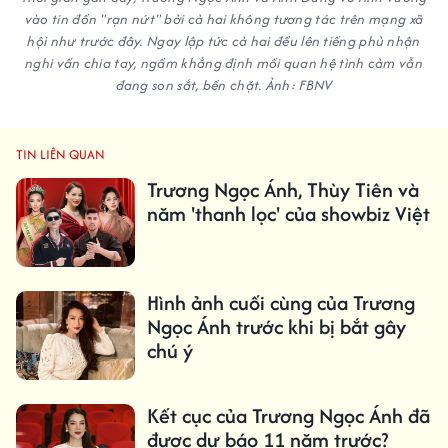
vào tin đồn "rạn nứt" bởi cả hai không tương tác trên mạng xã
hội như trước đây. Ngay lập tức cả hai đều lên tiếng phủ nhận
nghi vấn chia tay, ngầm khẳng định mối quan hệ tình cảm vẫn
đang son sắt, bền chặt. Ảnh: FBNV
TIN LIÊN QUAN
Trương Ngọc Ánh, Thùy Tiên và
năm 'thanh lọc' của showbiz Việt
Hình ảnh cuối cùng của Trương
Ngọc Ánh trước khi bị bắt gây
chú ý
Kết cục của Trương Ngọc Ánh đã
được dự báo 11 năm trước?