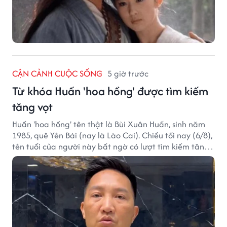
CẬN CẢNH CUỘC SỐNG
5 giờ trước
Từ khóa Huấn 'hoa hồng' được tìm kiếm
tăng vọt
Huấn 'hoa hồng' tên thật là Bùi Xuân Huấn, sinh năm
1985, quê Yên Bái (nay là Lào Cai). Chiều tối nay (6/8),
tên tuổi của người này bất ngờ có lượt tìm kiếm tăng
vọt.