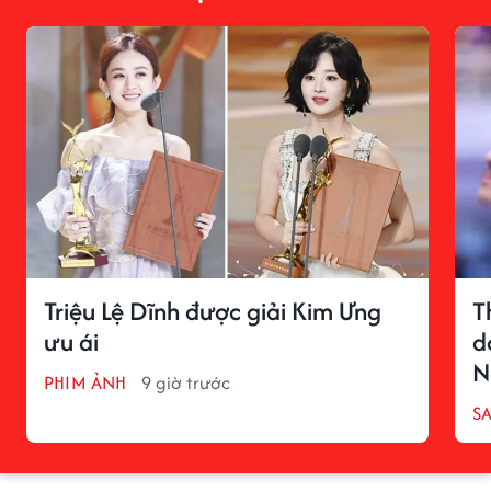
Triệu Lệ Dĩnh được giải Kim Ưng
T
ưu ái
d
N
PHIM ẢNH
9 giờ trước
S