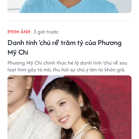
PHIM ẢNH
3 giờ trước
Danh tính 'chú rể' trăm tỷ của Phương
Mỹ Chi
Phương Mỹ Chi chính thức hé lộ danh tính 'chú rể' sau
loạt hint gây tò mò, thu hút sự chú ý lớn từ khán giả.