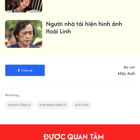
Người nhà tái hiện hình ảnh
Hoài Linh
Bài viết
Chia sẻ
Mộc Anh
#Hashtag
#
NSND CÔNG LÝ
#
VỢ NSND CÔNG LÝ
#
SAO VIỆT
ĐƯỢC QUAN TÂM