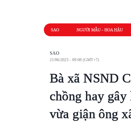
SAO
NGƯỜI MẪU - HOA HẬU
SAO
21/06/2023 - 09:08 (GMT+7)
Bà xã NSND Côn
chồng hay gây 
vừa giận ông x