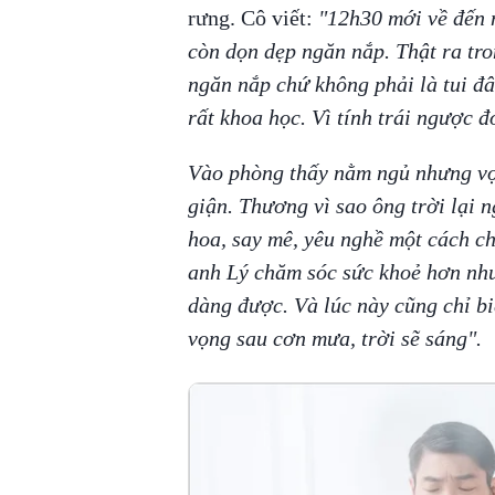
rưng. Cô viết:
"12h30 mới về đến 
còn dọn dẹp ngăn nắp. Thật ra tro
ngăn nắp chứ không phải là tui đâ
rất khoa học. Vì tính trái ngược đ
Vào phòng thấy nằm ngủ nhưng vợ
giận. Thương vì sao ông trời lại n
hoa, say mê, yêu nghề một cách c
anh Lý chăm sóc sức khoẻ hơn như
dàng được. Và lúc này cũng chỉ b
vọng sau cơn mưa, trời sẽ sáng".