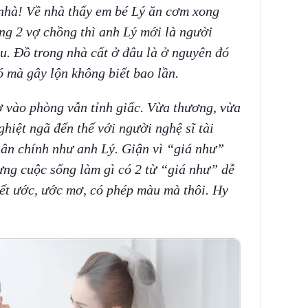
nhà! Về nhà thấy em bé Lý ăn cơm xong
ng 2 vợ chồng thì anh Lý mới là người
u. Đồ trong nhà cất ở đâu là ở nguyên đó
ó mà gây lộn không biết bao lần.
 vào phòng vẫn tỉnh giấc. Vừa thương, vừa
ghiệt ngã đến thế với người nghệ sĩ tài
hân chính như anh Lý. Giận vì “giá như”
ng cuộc sống làm gì có 2 từ “giá như” dễ
iết ước, ước mơ, có phép màu mà thôi. Hy