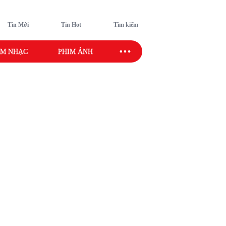
Tin Mới
Tin Hot
Tìm kiếm
M NHẠC
PHIM ẢNH
SAO SPORT