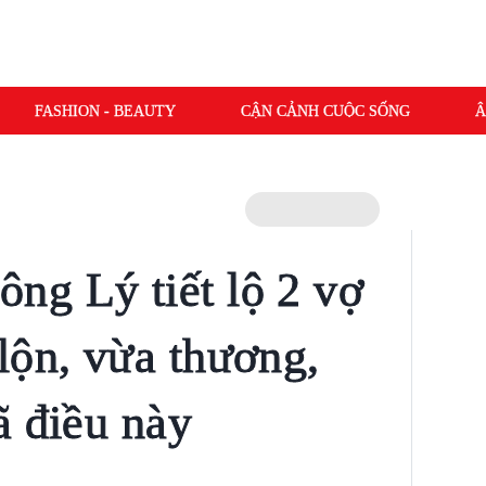
FASHION - BEAUTY
CẬN CẢNH CUỘC SỐNG
Â
g Lý tiết lộ 2 vợ
lộn, vừa thương,
ã điều này