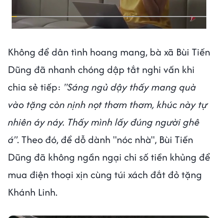
Không để dân tình hoang mang, bà xã Bùi Tiến
Dũng đã nhanh chóng dập tắt nghi vấn khi
chia sẻ tiếp:
"Sáng ngủ dậy thấy mang quà
vào tặng còn nịnh nọt thơm thơm, khúc này tự
nhiên áy náy.
Thấy mình lấy đúng người ghê
á"
. Theo đó, để dỗ dành "nóc nhà", Bùi Tiến
Dũng đã không ngần ngại chi số tiền khủng để
mua điện thoại xịn cùng túi xách đắt đỏ tặng
Khánh Linh.