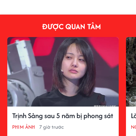
ĐƯỢC QUAN TÂM
Trịnh Sảng sau 5 năm bị phong sát
L
PHIM ẢNH
7 giờ trước
N