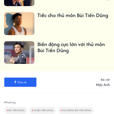
Tiếc cho thủ môn Bùi Tiến Dũng
Biến động cực lớn với thủ môn
Bùi Tiến Dũng
Bài viết
Chia sẻ
Mộc Anh
#Hashtag
#
BÙI TIẾN DŨNG
#
VỢ BÙI TIẾN DŨNG
#
VỢ CHỒNG BÙI TIẾN DŨNG