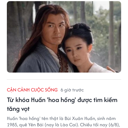
CẬN CẢNH CUỘC SỐNG
6 giờ trước
Từ khóa Huấn 'hoa hồng' được tìm kiếm
tăng vọt
Huấn 'hoa hồng' tên thật là Bùi Xuân Huấn, sinh năm
1985, quê Yên Bái (nay là Lào Cai). Chiều tối nay (6/8),