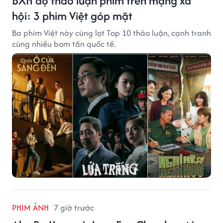
BXH độ thảo luận phim trên mạng xã
hội: 3 phim Việt góp mặt
Ba phim Việt này cùng lọt Top 10 thảo luận, cạnh tranh
cùng nhiều bom tấn quốc tế.
PHIM ẢNH
7 giờ trước