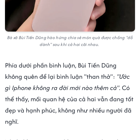
Bà xã Bùi Tiến Dũng hào hứng chia sẻ món quà được chồng "dỗ
dành" sau khi cả hai cãi nhau.
Phía dưới phần bình luận, Bùi Tiến Dũng
không quên để lại bình luận "than thở":
"Ước
gì Iphone không ra đời mới nào thêm cả"
. Có
thể thấy, mối quan hệ của cả hai vẫn đang tốt
đẹp và hạnh phúc, không như nhiều người đã
nghĩ.