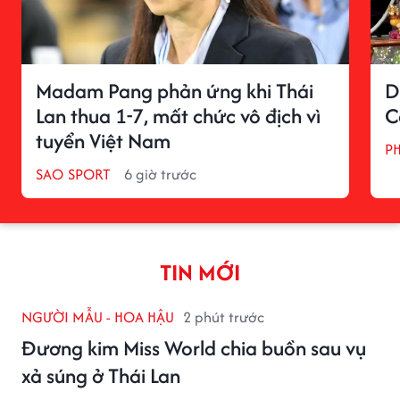
Madam Pang phản ứng khi Thái
D
Lan thua 1-7, mất chức vô địch vì
C
tuyển Việt Nam
P
SAO SPORT
6 giờ trước
TIN MỚI
NGƯỜI MẪU - HOA HẬU
2 phút trước
Đương kim Miss World chia buồn sau vụ
xả súng ở Thái Lan