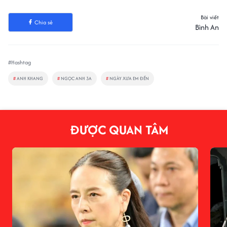
Bài viết
Chia sẻ
Bình An
#Hashtag
#
ANH KHANG
#
NGỌC ANH 3A
#
NGÀY XƯA EM ĐẾN
ĐƯỢC QUAN TÂM