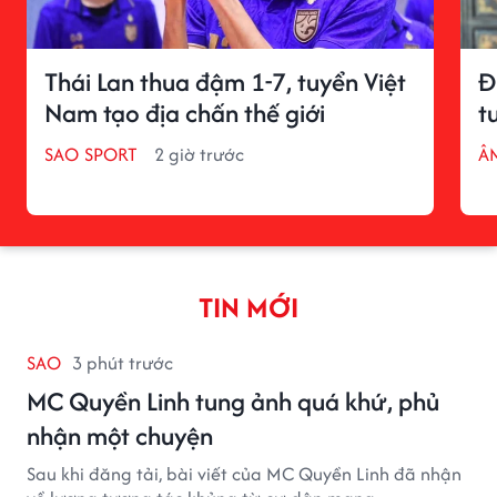
Thái Lan thua đậm 1-7, tuyển Việt
Đ
Nam tạo địa chấn thế giới
t
SAO SPORT
2 giờ trước
Â
TIN MỚI
SAO
3 phút trước
MC Quyền Linh tung ảnh quá khứ, phủ
nhận một chuyện
Sau khi đăng tải, bài viết của MC Quyền Linh đã nhận