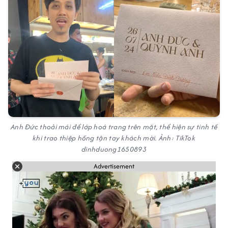
Anh Đức thoải mái để lớp hoá trang trên mặt, thể hiện sự tinh tế
khi trao thiệp hồng tận tay khách mời. Ảnh: TikTok
dinhduong1650893
Advertisement