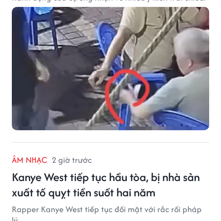
ÂM NHẠC
2 giờ trước
Kanye West tiếp tục hầu tòa, bị nhà sản
xuất tố quỵt tiền suốt hai năm
Rapper Kanye West tiếp tục đối mặt với rắc rối pháp
lý.