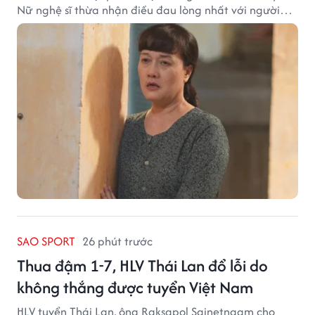
Nữ nghệ sĩ thừa nhận điều đau lòng nhất với người
mẹ không phải sự nghèo khó, mà là khi các con phải
chứng kiến những tổn thương trong chính ngôi nhà
của mình.
SAO SPORT
26 phút trước
Thua đậm 1-7, HLV Thái Lan đổ lỗi do
không thắng được tuyển Việt Nam
HLV tuyển Thái Lan, ông Raksapol Sainetngam cho