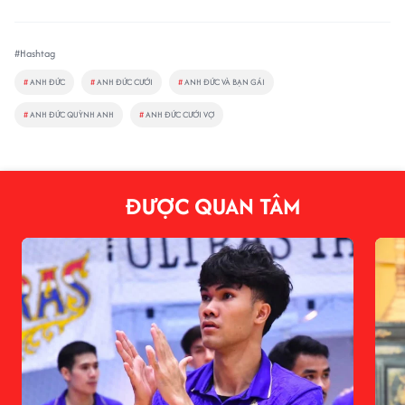
#Hashtag
#
ANH ĐỨC
#
ANH ĐỨC CƯỚI
#
ANH ĐỨC VÀ BẠN GÁI
#
ANH ĐỨC QUỲNH ANH
#
ANH ĐỨC CƯỚI VỢ
ĐƯỢC QUAN TÂM