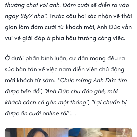
thường chơi với anh. Đám cưới sẽ diễn ra vào
ngày 26/7 nha".
Trước câu hỏi xác nhận về thời
gian làm đám cưới từ khách mời, Anh Đức vẫn
vui vẻ giải đáp ở phía hậu trường công việc.
Ở dưới phần bình luận, cư dân mạng đều ra
sức bàn tán về việc nam diễn viên chủ động
mời khách từ sớm:
"Chúc mừng Anh Đức tìm
được bến đỗ", "Anh Đức chu đáo ghê, mời
khách cách cả gần một tháng", "Lại chuẩn bị
được ăn cưới online rồi".....