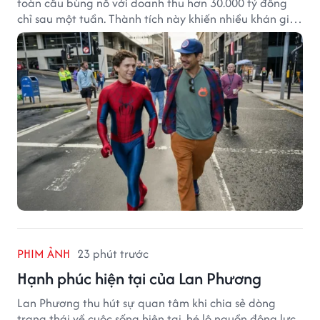
toàn cầu bùng nổ với doanh thu hơn 30.000 tỷ đồng
chỉ sau một tuần. Thành tích này khiến nhiều khán giả
đặt câu hỏi liệu bộ phim mới của Tom Holland có thể
phá kỷ lục mà No Way Home từng thiết lập hay không.
PHIM ẢNH
23 phút trước
Hạnh phúc hiện tại của Lan Phương
Lan Phương thu hút sự quan tâm khi chia sẻ dòng
trạng thái về cuộc sống hiện tại, hé lộ nguồn động lực