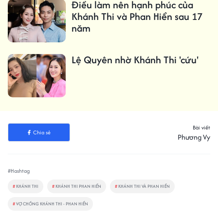
Điều làm nên hạnh phúc của
Khánh Thi và Phan Hiển sau 17
năm
Lệ Quyên nhờ Khánh Thi 'cứu'
Bài viết
Chia sẻ
Phương Vy
#Hashtag
#
KHÁNH THI
#
KHÁNH THI PHAN HIỂN
#
KHÁNH THI VÀ PHAN HIỂN
#
VỢ CHỒNG KHÁNH THI - PHAN HIỂN