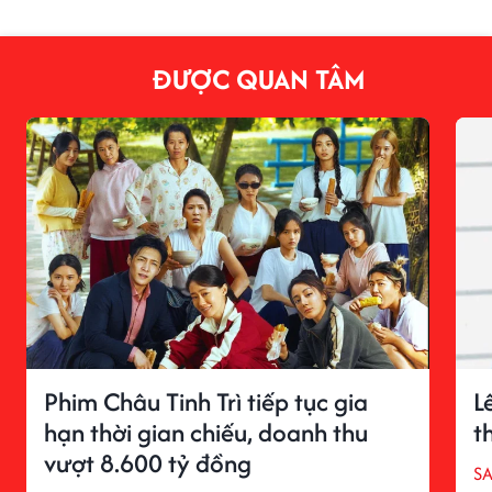
ĐƯỢC QUAN TÂM
Phim Châu Tinh Trì tiếp tục gia
L
hạn thời gian chiếu, doanh thu
t
vượt 8.600 tỷ đồng
S