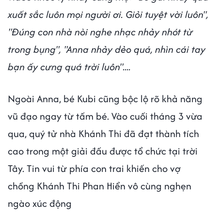
xuất sắc luôn mọi người ơi. Giỏi tuyệt vời luôn",
"Đúng con nhà nòi nghe nhạc nhảy nhót từ
trong bụng", "Anna nhảy dẻo quá, nhìn cái tay
bạn ấy cưng quá trời luôn"....
Ngoài Anna, bé Kubi cũng bộc lộ rõ khả năng
vũ đạo ngay từ tấm bé. Vào cuối tháng 3 vừa
qua, quý tử nhà Khánh Thi đã đạt thành tích
cao trong một giải đấu được tổ chức tại trời
Tây. Tin vui từ phía con trai khiến cho vợ
chồng Khánh Thi Phan Hiển vô cùng nghẹn
ngào xúc động