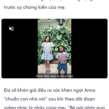
trước sự chứng kiến của mẹ.
Bật tiếng
Đa số khán giả đều ra sức khen ngợi Anna
"chuẩn con nhà nòi" sau khi theo dõi đoạn
video nhóc tỳ nhảy cùng mẹ:
"Bé gái nhảy qua