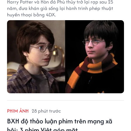
Harry Potter và Hòn đá Phù thủy trở lại rạp sau 25
năm, đưa khán giả sống lại hành trình phép thuật
huyền thoại bằng 4DX.
PHIM ẢNH
28 phút trước
BXH độ thảo luận phim trên mạng xã
hội: 3 phim Việt góp mặt