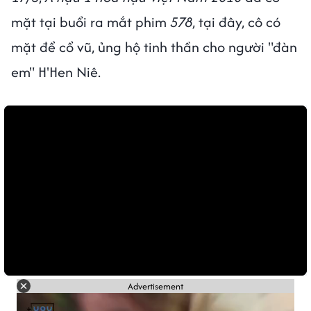
mặt tại buổi ra mắt phim
578
, tại đây, cô có
mặt để cổ vũ, ủng hộ tinh thần cho người "đàn
em" H'Hen Niê.
Advertisement