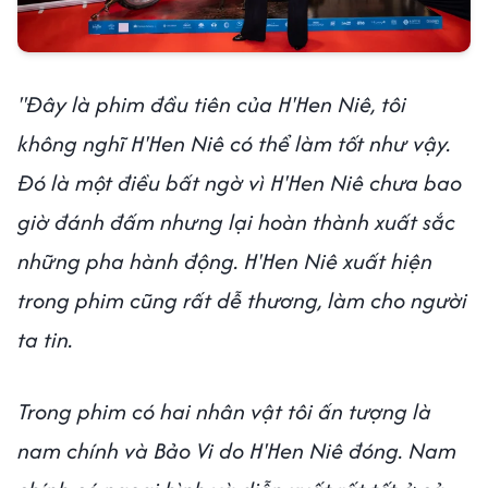
"Đây là phim đầu tiên của H'Hen Niê, tôi
không nghĩ H'Hen Niê có thể làm tốt như vậy.
Đó là một điều bất ngờ vì H'Hen Niê chưa bao
giờ đánh đấm nhưng lại hoàn thành xuất sắc
những pha hành động. H'Hen Niê xuất hiện
trong phim cũng rất dễ thương, làm cho người
ta tin.
Trong phim có hai nhân vật tôi ấn tượng là
nam chính và Bảo Vi do H'Hen Niê đóng. Nam