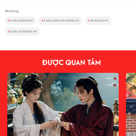
#Hashtag
#
Á HẬU HOÀNG MY
#
Á HẬU HOÀN VŨ HOÀNG MY
#
VŨ HOÀNG MY
#
Á HẬU VŨ HOÀNG MY
ĐƯỢC QUAN TÂM