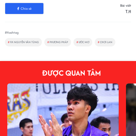
Bài viết
Chia sẻ
T.H
#Hashtag
#
9X NGUYỄN VĂN TÙNG
#
PHƯƠNG PHÁP
#
ƯỚC MƠ
#
CHƠI LAN
ĐƯỢC QUAN TÂM