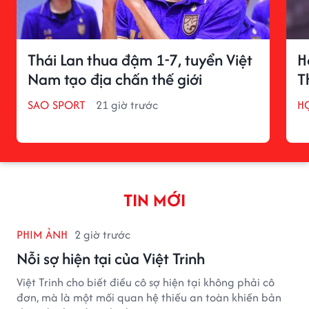
Thái Lan thua đậm 1-7, tuyển Việt
H
Nam tạo địa chấn thế giới
T
SAO SPORT
21 giờ trước
H
TIN MỚI
PHIM ẢNH
2 giờ trước
Nỗi sợ hiện tại của Việt Trinh
Việt Trinh cho biết điều cô sợ hiện tại không phải cô
đơn, mà là một mối quan hệ thiếu an toàn khiến bản