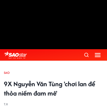
SAO
9X Nguyễn Văn Tùng 'chơi lan để
thỏa niềm đam mê'
T.H