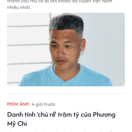
thành cầu thủ có số lần khoác áo tuyển Việt Nam
nhiều nhất.
PHIM ẢNH
4 giờ trước
Danh tính 'chú rể' trăm tỷ của Phương
Mỹ Chi