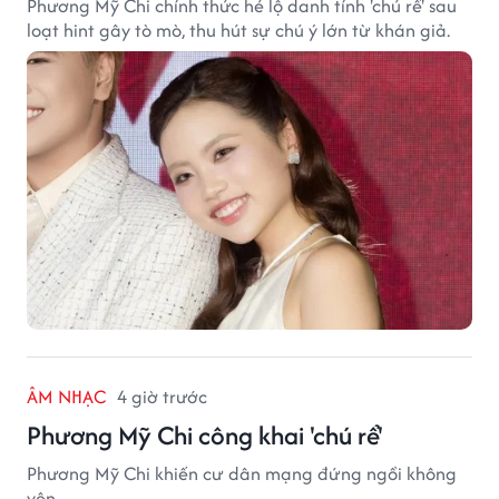
Phương Mỹ Chi chính thức hé lộ danh tính 'chú rể' sau
loạt hint gây tò mò, thu hút sự chú ý lớn từ khán giả.
ÂM NHẠC
4 giờ trước
Phương Mỹ Chi công khai 'chú rể'
Phương Mỹ Chi khiến cư dân mạng đứng ngồi không
yên.