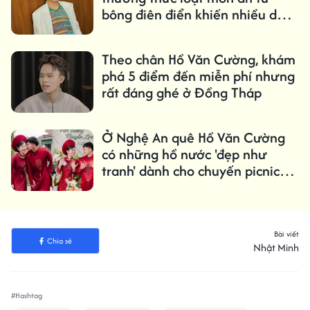
bông điên điển khiến nhiều du
khách mê mẩn
Theo chân Hồ Văn Cường, khám
phá 5 điểm đến miễn phí nhưng
rất đáng ghé ở Đồng Tháp
Ở Nghệ An quê Hồ Văn Cường
có những hồ nước 'đẹp như
tranh' dành cho chuyến picnic
cuối tuần
Bài viết
Chia sẻ
Nhật Minh
#Hashtag