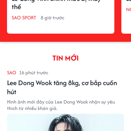
thế
N
SAO SPORT
8 giờ trước
TIN MỚI
SAO
16 phút trước
Lee Dong Wook tăng 8kg, cơ bắp cuốn
hút
Hình ảnh mới đây của Lee Dong Wook nhận sự yêu
thích từ nhiều khán giả.