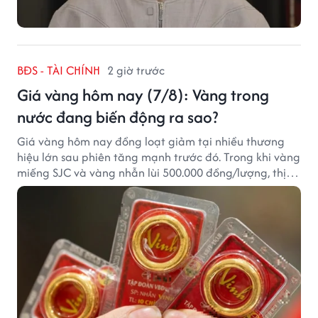
BĐS - TÀI CHÍNH
2 giờ trước
Giá vàng hôm nay (7/8): Vàng trong
nước đang biến động ra sao?
Giá vàng hôm nay đồng loạt giảm tại nhiều thương
hiệu lớn sau phiên tăng mạnh trước đó. Trong khi vàng
miếng SJC và vàng nhẫn lùi 500.000 đồng/lượng, thị
trường vẫn duy trì mặt bằng giá cao, với sự chênh
lệch đáng kể giữa các doanh nghiệp.