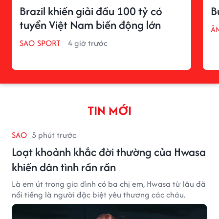
Brazil khiến giải đấu 100 tỷ có
B
tuyển Việt Nam biến động lớn
Â
SAO SPORT
4 giờ trước
TIN MỚI
SAO
5 phút trước
Loạt khoảnh khắc đời thường của Hwasa
khiến dân tình rần rần
Là em út trong gia đình có ba chị em, Hwasa từ lâu đã
nổi tiếng là người đặc biệt yêu thương các cháu.