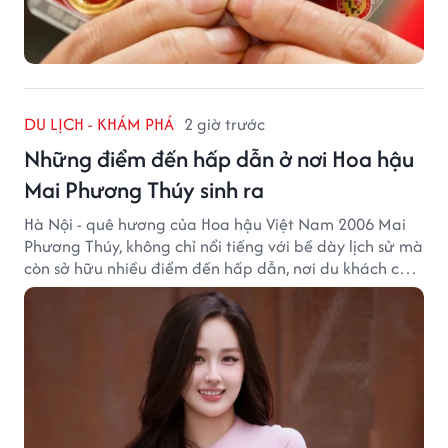
DU LỊCH - KHÁM PHÁ
2 giờ trước
Những điểm đến hấp dẫn ở nơi Hoa hậu
Mai Phương Thúy sinh ra
Hà Nội - quê hương của Hoa hậu Việt Nam 2006 Mai
Phương Thúy, không chỉ nổi tiếng với bề dày lịch sử mà
còn sở hữu nhiều điểm đến hấp dẫn, nơi du khách có
thể cảm nhận trọn vẹn vẻ đẹp cổ kính xen lẫn nhịp
sống hiện đại của Thủ đô.