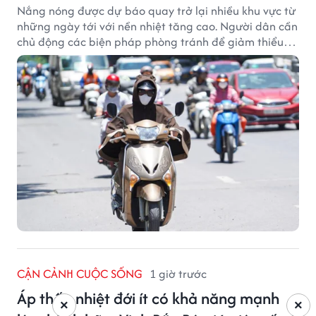
Nắng nóng được dự báo quay trở lại nhiều khu vực từ
những ngày tới với nền nhiệt tăng cao. Người dân cần
chủ động các biện pháp phòng tránh để giảm thiểu
tác động của thời tiết cực đoan.
CẬN CẢNH CUỘC SỐNG
1 giờ trước
Áp thấp nhiệt đới ít có khả năng mạnh
×
×