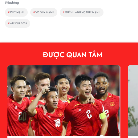
#Hashtag
#
DUY MẠNH
#
VỢ DUY MẠNH
#
QUỲNH ANH VỢ DUY MẠNH
#
AFF CUP 2024
ĐƯỢC QUAN TÂM