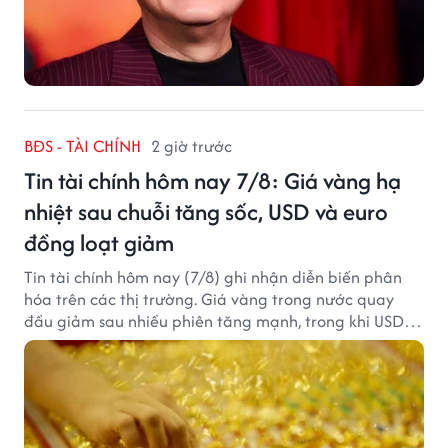
BĐS - TÀI CHÍNH
2 giờ trước
Tin tài chính hôm nay 7/8: Giá vàng hạ
nhiệt sau chuỗi tăng sốc, USD và euro
đồng loạt giảm
Tin tài chính hôm nay (7/8) ghi nhận diễn biến phân
hóa trên các thị trường. Giá vàng trong nước quay
đầu giảm sau nhiều phiên tăng mạnh, trong khi USD
tại ngân hàng tiếp tục suy yếu dù tỷ giá trung tâm lập
đỉnh mới.