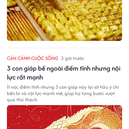
CẬN CẢNH CUỘC SỐNG
3 giờ trước
3 con giáp bề ngoài điềm tĩnh nhưng nội
lực rất mạnh
Ít nói, điềm tĩnh nhưng 3 con giáp này lại sở hữu ý chí
bền bỉ và nội lực mạnh mẽ, giúp họ từng bước vượt
qua thử thách.