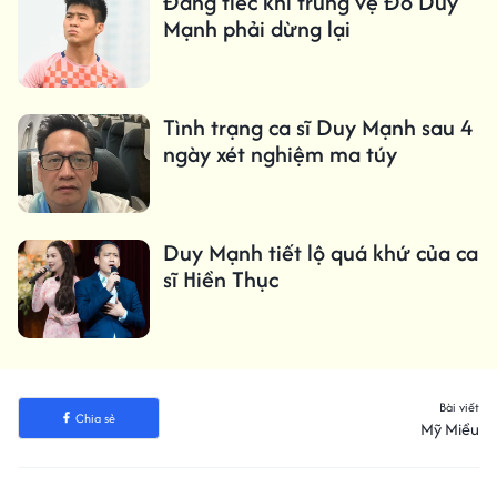
Đáng tiếc khi trung vệ Đỗ Duy
Mạnh phải dừng lại
Tình trạng ca sĩ Duy Mạnh sau 4
ngày xét nghiệm ma túy
Duy Mạnh tiết lộ quá khứ của ca
sĩ Hiền Thục
Bài viết
Chia sẻ
Mỹ Miều