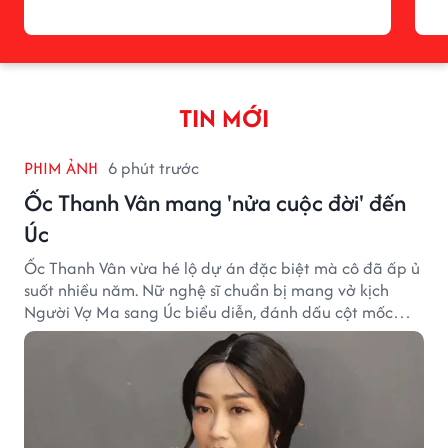
TIN MỚI
PHIM ẢNH
6 phút trước
Ốc Thanh Vân mang 'nửa cuộc đời' đến
Úc
Ốc Thanh Vân vừa hé lộ dự án đặc biệt mà cô đã ấp ủ
suốt nhiều năm. Nữ nghệ sĩ chuẩn bị mang vở kịch
Người Vợ Ma sang Úc biểu diễn, đánh dấu cột mốc
đáng nhớ trong hành trình làm nghề.