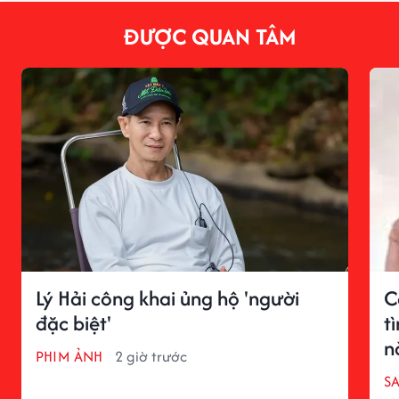
ĐƯỢC QUAN TÂM
Lý Hải công khai ủng hộ 'người
C
đặc biệt'
t
n
PHIM ẢNH
2 giờ trước
S