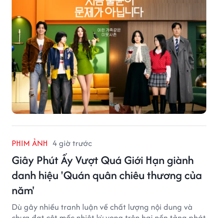
PHIM ẢNH
4 giờ trước
Giây Phút Ấy Vượt Quá Giới Hạn giành
danh hiệu 'Quán quân chiêu thương của
năm'
Dù gây nhiều tranh luận về chất lượng nội dung và
chưa đạt cột mốc nhiệt kỳ vọng trên hai nền tảng phát