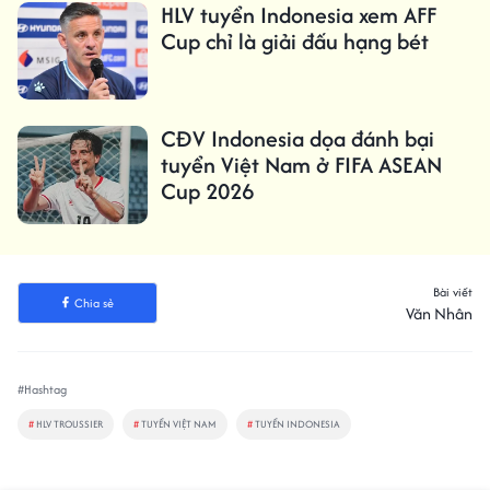
HLV tuyển Indonesia xem AFF
Cup chỉ là giải đấu hạng bét
CĐV Indonesia dọa đánh bại
tuyển Việt Nam ở FIFA ASEAN
Cup 2026
Bài viết
Chia sẻ
Văn Nhân
#Hashtag
#
HLV TROUSSIER
#
TUYỂN VIỆT NAM
#
TUYỂN INDONESIA