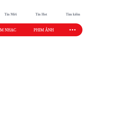
Tin Mới
Tin Hot
Tìm kiếm
M NHẠC
PHIM ẢNH
SAO SPORT