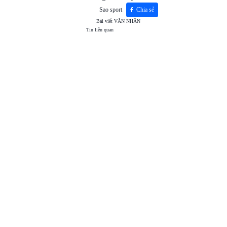
Sao sport
Chia sẻ
Bài viết
VĂN NHÂN
Tin liên quan
TOP
VIEW
24H