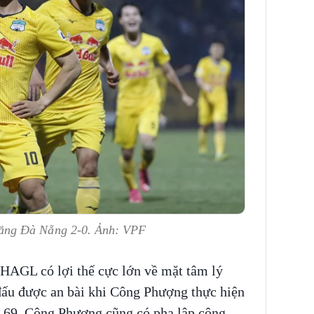
ắng Đà Nẵng 2-0. Ảnh: VPF
HAGL có lợi thế cực lớn về mặt tâm lý
đấu được an bài khi Công Phượng thực hiện
t 69. Công Phượng cũng có pha lập công