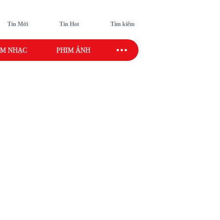
Tin Mới
Tin Hot
Tìm kiếm
M NHẠC
PHIM ẢNH
SAO SPORT