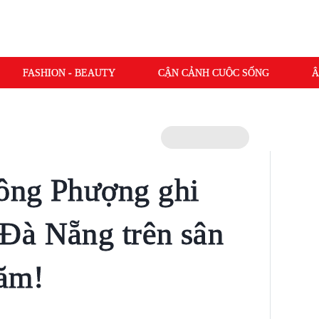
FASHION - BEAUTY
CẬN CẢNH CUỘC SỐNG
Â
ông Phượng ghi
Đà Nẵng trên sân
năm!