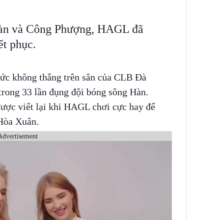
oàn và Công Phượng, HAGL đã
ết phục.
ức không thắng trên sân của CLB Đà
trong 33 lần đụng đội bóng sông Hàn.
được viết lại khi HAGL chơi cực hay để
 Hòa Xuân.
Advertisement