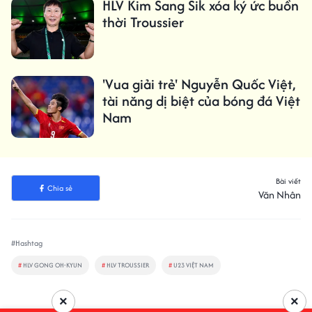
HLV Kim Sang Sik xóa ký ức buồn
thời Troussier
'Vua giải trẻ' Nguyễn Quốc Việt,
tài năng dị biệt của bóng đá Việt
Nam
Bài viết
Chia sẻ
Văn Nhân
#Hashtag
#
HLV GONG OH-KYUN
#
HLV TROUSSIER
#
U23 VIỆT NAM
×
×