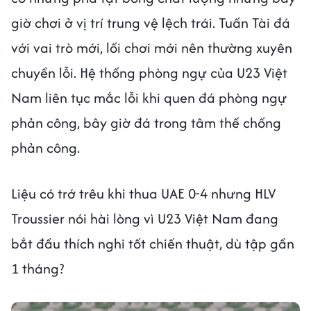
giờ chơi ở vị trí trung vệ lệch trái. Tuấn Tài đá
với vai trò mới, lối chơi mới nên thường xuyên
chuyền lỗi. Hệ thống phòng ngự của U23 Việt
Nam liên tục mắc lỗi khi quen đá phòng ngự
phản công, bây giờ đá trong tâm thế chống
phản công.
Liệu có trớ trêu khi thua UAE 0-4 nhưng HLV
Troussier nói hài lòng vì U23 Việt Nam đang
bắt đầu thích nghi tốt chiến thuật, dù tập gần
1 tháng?