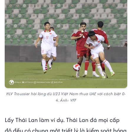
HLV Troussier hài lòng dù U23 Việt Nam thua UAE với cách biệt 0-
4. Ảnh: VFF
Lấy Thái Lan làm ví dụ. Thái Lan đá mọi cấp
độ đều có chung một triết lý là kiểm soát bóng