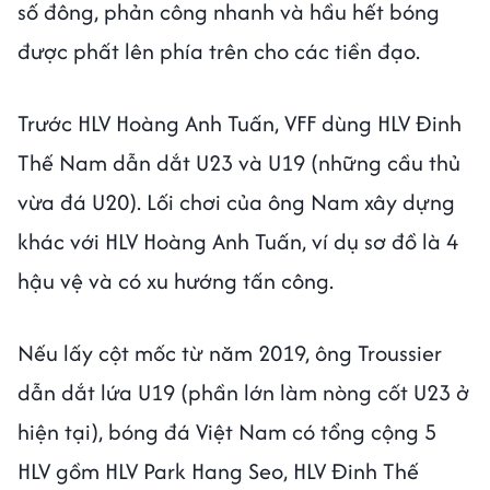
số đông, phản công nhanh và hầu hết bóng
được phất lên phía trên cho các tiền đạo.
Trước HLV Hoàng Anh Tuấn, VFF dùng HLV Đinh
Thế Nam dẫn dắt U23 và U19 (những cầu thủ
vừa đá U20). Lối chơi của ông Nam xây dựng
khác với HLV Hoàng Anh Tuấn, ví dụ sơ đồ là 4
hậu vệ và có xu hướng tấn công.
Nếu lấy cột mốc từ năm 2019, ông Troussier
dẫn dắt lứa U19 (phần lớn làm nòng cốt U23 ở
hiện tại), bóng đá Việt Nam có tổng cộng 5
HLV gồm HLV Park Hang Seo, HLV Đinh Thế