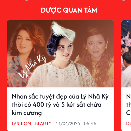
ĐƯỢC QUAN TÂM
Nhan sắc tuyệt đẹp của Lý Nhã Kỳ
N
thời có 400 tỷ và 5 két sắt chứa
t
kim cương
C
FASHION - BEAUTY
11/04/2024 - 06:46
D