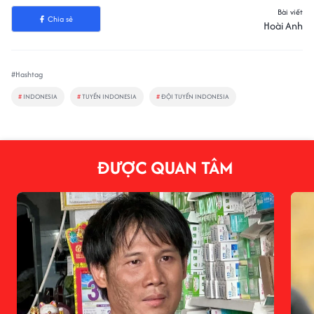
Bài viết
Chia sẻ
Hoài Anh
#Hashtag
#
INDONESIA
#
TUYỂN INDONESIA
#
ĐỘI TUYỂN INDONESIA
ĐƯỢC QUAN TÂM