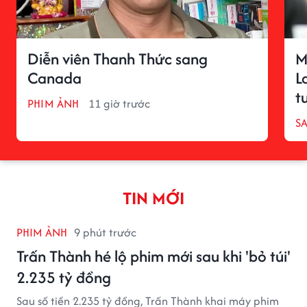
Diễn viên Thanh Thức sang
M
Canada
L
t
PHIM ẢNH
11 giờ trước
S
TIN MỚI
PHIM ẢNH
9 phút trước
Trấn Thành hé lộ phim mới sau khi 'bỏ túi'
2.235 tỷ đồng
Sau số tiền 2.235 tỷ đồng, Trấn Thành khai máy phim