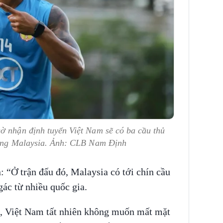
ờ nhận định tuyển Việt Nam sẽ có ba cầu thủ
thắng Malaysia. Ảnh: CLB Nam Định
: “Ở trận đấu đó, Malaysia có tới chín cầu
gác từ nhiều quốc gia.
n, Việt Nam tất nhiên không muốn mất mặt