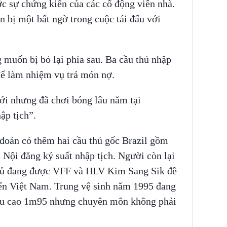
ớc sự chứng kiến của các cổ động viên nhà.
 bị một bất ngờ trong cuộc tái đấu với
uốn bị bỏ lại phía sau. Ba cầu thủ nhập
để làm nhiệm vụ trả món nợ.
ới nhưng đã chơi bóng lâu năm tại
ập tịch”.
đoán có thêm hai cầu thủ gốc Brazil gồm
Nội đăng ký suất nhập tịch. Người còn lại
 thủ đang được VFF và HLV Kim Sang Sik đề
yển Việt Nam. Trung vệ sinh năm 1995 đang
ều cao 1m95 nhưng chuyên môn không phải