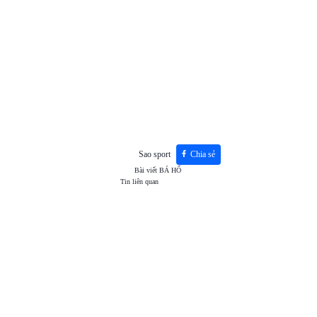
Sao sport
Chia sẻ
Bài viết
BÁ HỔ
Tin liên quan