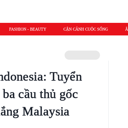
FASHION - BEAUTY
CẬN CẢNH CUỘC SỐNG
Â
ndonesia: Tuyển
 ba cầu thủ gốc
thắng Malaysia