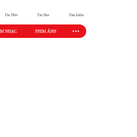
Tin Mới
Tin Hot
Tìm kiếm
M NHẠC
PHIM ẢNH
SAO SPORT