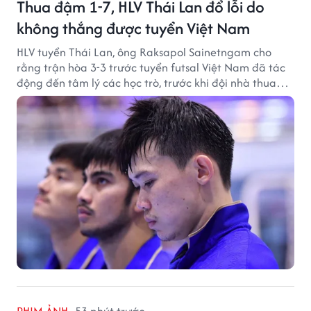
Thua đậm 1-7, HLV Thái Lan đổ lỗi do
không thắng được tuyển Việt Nam
HLV tuyển Thái Lan, ông Raksapol Sainetngam cho
rằng trận hòa 3-3 trước tuyển futsal Việt Nam đã tác
động đến tâm lý các học trò, trước khi đội nhà thua
đậm Nga 1-7.
PHIM ẢNH
53 phút trước