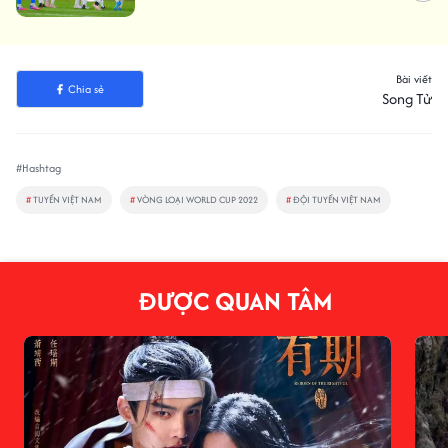
Bài viết
Chia sẻ
Song Tử
#Hashtag
#
TUYỂN VIỆT NAM
#
VÒNG LOẠI WORLD CUP 2022
#
ĐỘI TUYỂN VIỆT NAM
ĐƯỢC QUAN TÂM