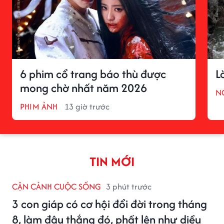
6 phim cổ trang báo thù được
L
mong chờ nhất năm 2026
N
PHIM ẢNH
13 giờ trước
TIN MỚI
CẬN CẢNH CUỘC SỐNG
3 phút trước
3 con giáp có cơ hội đổi đời trong tháng
8, làm đâu thắng đó, phất lên như diều