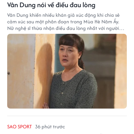
Vân Dung nói về điều đau lòng
Vân Dung khiến nhiều khán giả xúc động khi chia sẻ
cảm xúc sau một phân đoạn trong Mùa Hè Năm Ấy.
Nữ nghệ sĩ thừa nhận điều đau lòng nhất với người
mẹ không phải sự nghèo khó, mà là khi các con phải
chứng kiến những tổn thương trong chính ngôi nhà
của mình.
SAO SPORT
36 phút trước