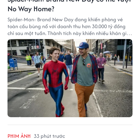
No Way Home?
Spider-Man: Brand New Day đang khiến phòng vé
toàn cầu bùng nổ với doanh thu hơn 30.000 tỷ đồng
chỉ sau một tuần. Thành tích này khiến nhiều khán giả
đặt câu hỏi liệu bộ phim mới của Tom Holland có thể
phá kỷ lục mà No Way Home từng thiết lập hay không.
PHIM ẢNH
33 phút trước