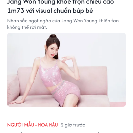
Jang Won Young khoe trọn chiều cao
1m73 với visual chuẩn búp bê
Nhan sắc ngọt ngào của Jang Won Young khiến fan
không thể rời mắt.
NGƯỜI MẪU - HOA HẬU
2 giờ trước