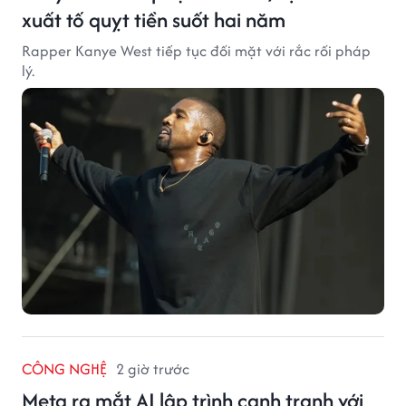
xuất tố quỵt tiền suốt hai năm
Rapper Kanye West tiếp tục đối mặt với rắc rối pháp
lý.
CÔNG NGHỆ
2 giờ trước
Meta ra mắt AI lập trình cạnh tranh với