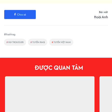
Tuyển Thái Lan vượt qua Trung
Quốc, chính thức bỏ xa Việt Nam
Bài viết
Chia sẻ
Hoài Anh
#Hashtag
#
HLV TROUSSIER
#
TUYỂN IRAQ
#
TUYỂN VIỆT NAM
ĐƯỢC QUAN TÂM