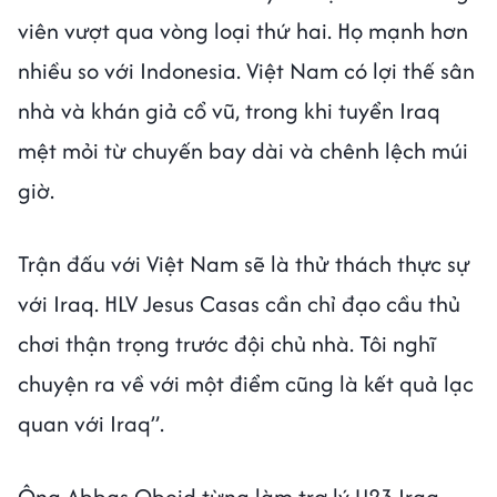
viên vượt qua vòng loại thứ hai. Họ mạnh hơn
nhiều so với Indonesia. Việt Nam có lợi thế sân
nhà và khán giả cổ vũ, trong khi tuyển Iraq
mệt mỏi từ chuyến bay dài và chênh lệch múi
giờ.
Trận đấu với Việt Nam sẽ là thử thách thực sự
với Iraq. HLV Jesus Casas cần chỉ đạo cầu thủ
chơi thận trọng trước đội chủ nhà. Tôi nghĩ
chuyện ra về với một điểm cũng là kết quả lạc
quan với Iraq”.
Ông Abbas Obeid từng làm trợ lý U23 Iraq