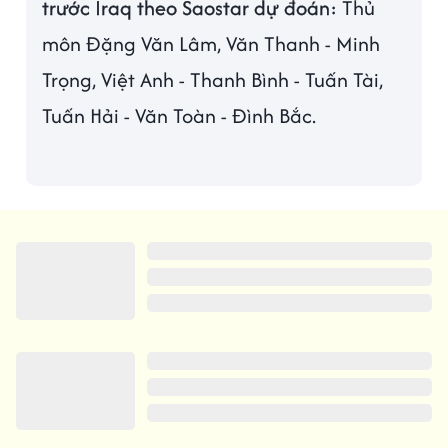
trước Iraq theo Saostar dự đoán:
Thủ
môn Đặng Văn Lâm, Văn Thanh - Minh
Trọng, Việt Anh - Thanh Bình - Tuấn Tài,
Tuấn Hải - Văn Toàn - Đình Bắc.
TIN LIÊN QUAN
Thái Lan khiến tuyển Việt Nam
chính thức hết hy vọng vô địch
Chính thức trả xong món nợ lớn
cho HLV Troussier