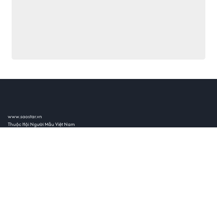
www.saostar.vn
Thuộc Hội Người Mẫu Việt Nam
Giấy phép Tạp chí điện tử Saostar số: 13/GP-BTTTT do Bộ Thông tin & Truyền Thông cấp ngày
11/01/2016