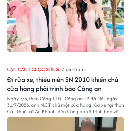
CẬN CẢNH CUỘC SỐNG
3 giờ trước
Đi rửa xe, thiếu niên SN 2010 khiến chủ
cửa hàng phải trình báo Công an
Ngày 7/8, theo Cổng TTĐT Công an TP Hà Nội, ngày
31/7/2026, anh N.C.T, chủ một cửa hàng rửa xe tại thôn
Cát Thuế, xã An Khánh, đến Công an xã trình báo về
việc bị mất trộm chiếc xe máy Honda Wave. Trong cốp
xe còn có nhiều giấy tờ cá nhân và khoảng 1,2 triệu
đồng tiền mặt.