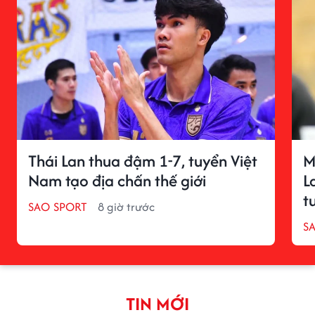
Thái Lan thua đậm 1-7, tuyển Việt
M
Nam tạo địa chấn thế giới
L
t
SAO SPORT
8 giờ trước
S
TIN MỚI