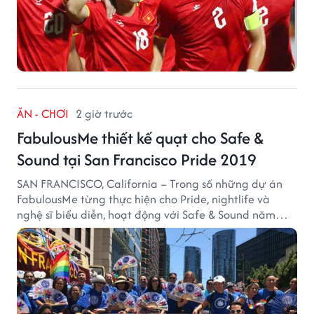
ĂN - CHƠI
2 giờ trước
FabulousMe thiết kế quạt cho Safe &
Sound tại San Francisco Pride 2019
SAN FRANCISCO, California – Trong số những dự án
FabulousMe từng thực hiện cho Pride, nightlife và
nghệ sĩ biểu diễn, hoạt động với Safe & Sound năm
2019 mang một bối cảnh khác biệt. Safe & Sound là tổ
chức phi lợi nhuận tại San Francisco hoạt động trong
lĩnh vực phòng ngừa bạo hành trẻ em, hỗ trợ gia đình
và xây dựng môi trường an toàn cho trẻ em.