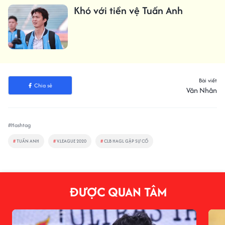
Khó với tiền vệ Tuấn Anh
Bài viết
Chia sẻ
Văn Nhân
#Hashtag
#
TUẤN ANH
#
V.LEAGUE 2020
#
CLB HAGL GẶP SỰ CỐ
ĐƯỢC QUAN TÂM