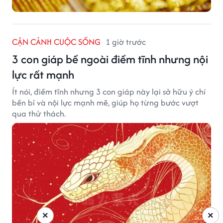
CẬN CẢNH CUỘC SỐNG
1 giờ trước
3 con giáp bề ngoài điềm tĩnh nhưng nội
lực rất mạnh
Ít nói, điềm tĩnh nhưng 3 con giáp này lại sở hữu ý chí
bền bỉ và nội lực mạnh mẽ, giúp họ từng bước vượt
qua thử thách.
×
×