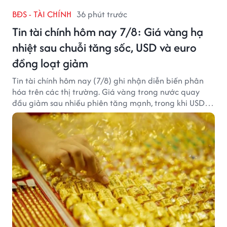
BĐS - TÀI CHÍNH
36 phút trước
Tin tài chính hôm nay 7/8: Giá vàng hạ
nhiệt sau chuỗi tăng sốc, USD và euro
đồng loạt giảm
Tin tài chính hôm nay (7/8) ghi nhận diễn biến phân
hóa trên các thị trường. Giá vàng trong nước quay
đầu giảm sau nhiều phiên tăng mạnh, trong khi USD
tại ngân hàng tiếp tục suy yếu dù tỷ giá trung tâm lập
đỉnh mới.