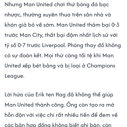
Nhưng Man United chơi thứ bóng đá bạc
nhược, thường xuyên thua trên sân nhà và
khán giả bỏ về sớm. Man United thảm bại 0-3
trước Man City, thất bại đậm nhất lịch sử với
tỷ số 0-7 trước Liverpool. Phòng thay đồ không
có sự đoàn kết. Mọi thứ càng tồi tệ khi Man
United xếp bét bảng và bị loại ở Champions
League.
Lời hứa của Erik ten Hag đã không thể giúp
Man United thành công. Ông còn tạo ra mớ
hỗn độn với việc chi rất nhiều tiền để đem về
các bản hợp đồng không biết ghi bàn, còn