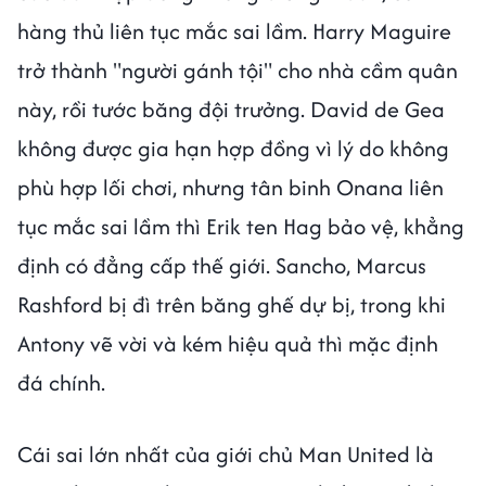
hàng thủ liên tục mắc sai lầm. Harry Maguire
trở thành "người gánh tội" cho nhà cầm quân
này, rồi tước băng đội trưởng. David de Gea
không được gia hạn hợp đồng vì lý do không
phù hợp lối chơi, nhưng tân binh Onana liên
tục mắc sai lầm thì Erik ten Hag bảo vệ, khẳng
định có đẳng cấp thế giới. Sancho, Marcus
Rashford bị đì trên băng ghế dự bị, trong khi
Antony vẽ vời và kém hiệu quả thì mặc định
đá chính.
Cái sai lớn nhất của giới chủ Man United là