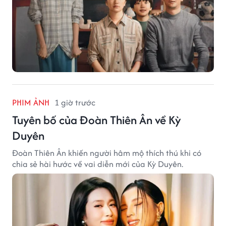
PHIM ẢNH
1 giờ trước
Tuyên bố của Đoàn Thiên Ân về Kỳ
Duyên
Đoàn Thiên Ân khiến người hâm mộ thích thú khi có
chia sẻ hài hước về vai diễn mới của Kỳ Duyên.