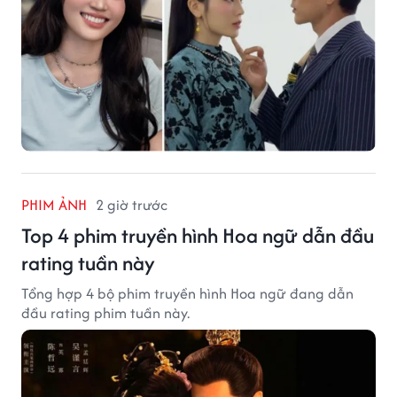
PHIM ẢNH
2 giờ trước
Top 4 phim truyền hình Hoa ngữ dẫn đầu
rating tuần này
Tổng hợp 4 bộ phim truyền hình Hoa ngữ đang dẫn
đầu rating phim tuần này.