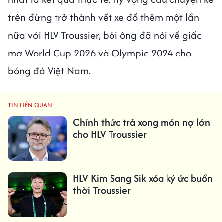
trên đừng trở thành vết xe đổ thêm một lần
nữa với HLV Troussier, bởi ông đã nói về giấc
mơ World Cup 2026 và Olympic 2024 cho
bóng đá Việt Nam.
TIN LIÊN QUAN
Chính thức trả xong món nợ lớn
cho HLV Troussier
HLV Kim Sang Sik xóa ký ức buồn
thời Troussier