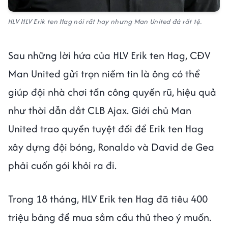
HLV HLV Erik ten Hag nói rất hay nhưng Man United đá rất tệ.
Sau những lời hứa của HLV Erik ten Hag, CĐV
Man United gửi trọn niềm tin là ông có thể
giúp đội nhà chơi tấn công quyến rũ, hiệu quả
như thời dẫn dắt CLB Ajax. Giới chủ Man
United trao quyền tuyệt đối để Erik ten Hag
xây dựng đội bóng, Ronaldo và David de Gea
phải cuốn gói khỏi ra đi.
Trong 18 tháng, HLV Erik ten Hag đã tiêu 400
triệu bảng để mua sắm cầu thủ theo ý muốn.