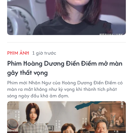
PHIM ẢNH
1 giờ trước
Phim Hoàng Dương Điền Điềm mở màn
gây thất vọng
Phim mới Nhân Ngư của Hoàng Dương Điền Điềm có
màn ra mắt không như kỳ vọng khi thành tích phát
sóng ngày đầu khá ảm đạm.