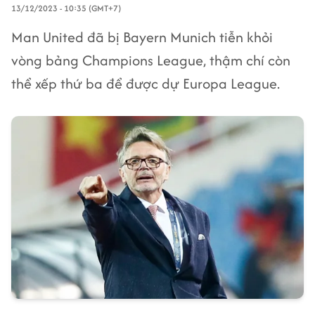
13/12/2023 - 10:35 (GMT+7)
Man United đã bị Bayern Munich tiễn khỏi
vòng bảng Champions League, thậm chí còn
thể xếp thứ ba để được dự Europa League.