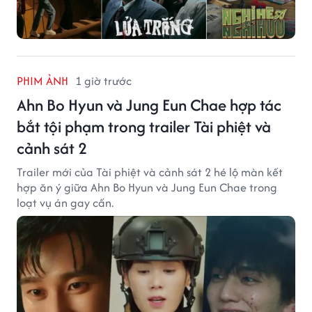
PHIM ẢNH
1 giờ trước
Ahn Bo Hyun và Jung Eun Chae hợp tác
bắt tội phạm trong trailer Tài phiệt và
cảnh sát 2
Trailer mới của Tài phiệt và cảnh sát 2 hé lộ màn kết
hợp ăn ý giữa Ahn Bo Hyun và Jung Eun Chae trong
loạt vụ án gay cấn.