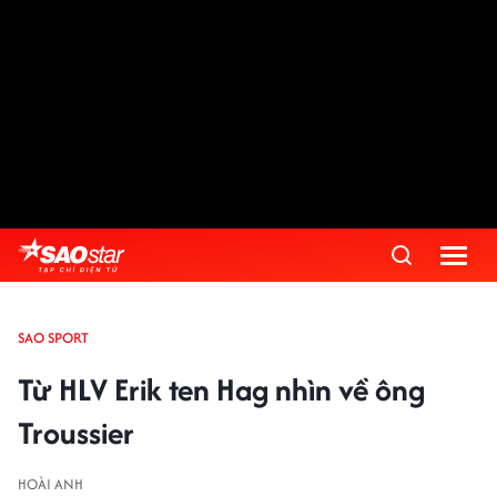
SAO SPORT
Từ HLV Erik ten Hag nhìn về ông
Troussier
HOÀI ANH