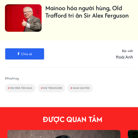
Mainoo hóa người hùng, Old
Trafford tri ân Sir Alex Ferguson
Bài viết
Chia sẻ
Hoài Anh
#Hashtag
#
HLV ERIK TEN HAG
#
HLV TROUSSIER
#
MAN UNITED
ĐƯỢC QUAN TÂM