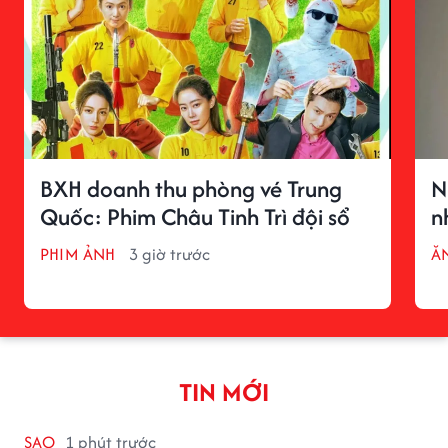
BXH doanh thu phòng vé Trung
N
Quốc: Phim Châu Tinh Trì đội sổ
n
PHIM ẢNH
3 giờ trước
ĂN
TIN MỚI
SAO
1 phút trước