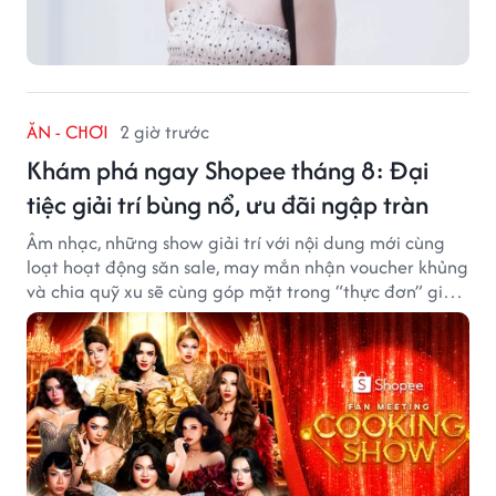
ĂN - CHƠI
2 giờ trước
Khám phá ngay Shopee tháng 8: Đại
tiệc giải trí bùng nổ, ưu đãi ngập tràn
Âm nhạc, những show giải trí với nội dung mới cùng
loạt hoạt động săn sale, may mắn nhận voucher khủng
và chia quỹ xu sẽ cùng góp mặt trong “thực đơn” giải
trí cuối tuần trên Shopee, diễn ra liên tiếp vào ngày
7/8 và 8/8.