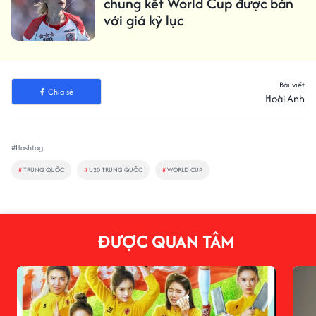
chung kết World Cup được bán
với giá kỷ lục
Bài viết
Chia sẻ
Hoài Anh
#Hashtag
#
TRUNG QUỐC
#
U20 TRUNG QUỐC
#
WORLD CUP
ĐƯỢC QUAN TÂM