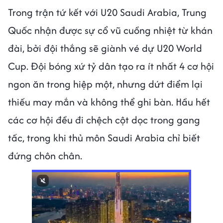
Trong trận tứ kết với U20 Saudi Arabia, Trung
Quốc nhận được sự cổ vũ cuồng nhiệt từ khán
đài, bởi đội thắng sẽ giành vé dự U20 World
Cup. Đội bóng xứ tỷ dân tạo ra ít nhất 4 cơ hội
ngon ăn trong hiệp một, nhưng dứt điểm lại
thiếu may mắn và không thể ghi bàn. Hầu hết
các cơ hội đều đi chệch cột dọc trong gang
tấc, trong khi thủ môn Saudi Arabia chỉ biết
đứng chôn chân.