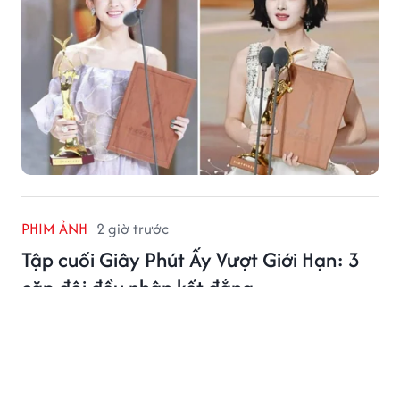
PHIM ẢNH
2 giờ trước
Tập cuối Giây Phút Ấy Vượt Giới Hạn: 3
cặp đôi đều nhận kết đắng
Tập cuối Giây Phút Ấy Vượt Giới Hạn: 3 cặp đôi đều
nhận kết đắng, Trương Lăng Hách lên tiếng an ủi khán
giả.