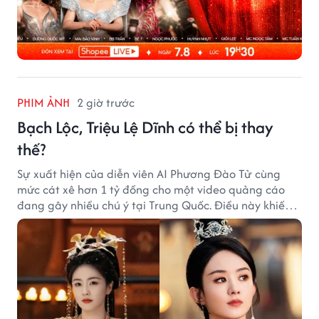
PHIM ẢNH
2 giờ trước
Bạch Lộc, Triệu Lệ Dĩnh có thể bị thay
thế?
Sự xuất hiện của diễn viên AI Phương Đào Tử cùng
mức cát xê hơn 1 tỷ đồng cho một video quảng cáo
đang gây nhiều chú ý tại Trung Quốc. Điều này khiến
không ít người đặt câu hỏi liệu những ngôi sao hàng
đầu như Bạch Lộc, Triệu Lệ Dĩnh có thể bị thay thế
trong tương lai.