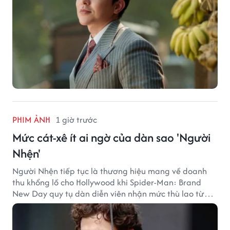
PHIM ẢNH
1 giờ trước
Mức cát-xê ít ai ngờ của dàn sao 'Người
Nhện'
Người Nhện tiếp tục là thương hiệu mang về doanh
thu khổng lồ cho Hollywood khi Spider-Man: Brand
New Day quy tụ dàn diễn viên nhận mức thù lao từ
hàng chục đến hàng trăm tỷ đồng. Thành công phòng
vé của bộ phim cũng giúp nhiều ngôi sao sở hữu khoản
thu nhập đáng mơ ước.