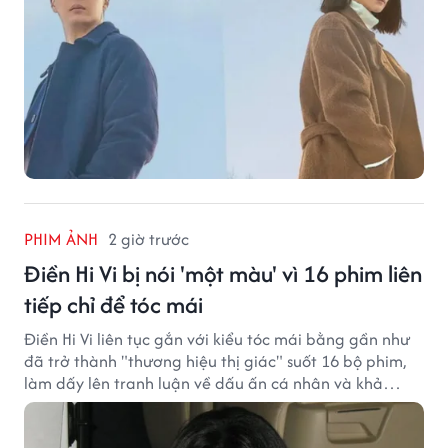
PHIM ẢNH
2 giờ trước
Điền Hi Vi bị nói 'một màu' vì 16 phim liên
tiếp chỉ để tóc mái
Điền Hi Vi liên tục gắn với kiểu tóc mái bằng gần như
đã trở thành "thương hiệu thị giác" suốt 16 bộ phim,
làm dấy lên tranh luận về dấu ấn cá nhân và khả
năng biến hóa trên màn ảnh.