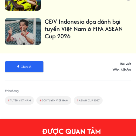
CĐV Indonesia dọa đánh bại
tuyển Việt Nam ở FIFA ASEAN
Cup 2026
Bài viết
Chia sẻ
Văn Nhân
#Hashtag
#
TUYỂN VIỆT NAM
#
ĐỘI TUYỂN VIỆT NAM
#
ASIAN CUP 2027
ĐƯỢC QUAN TÂM