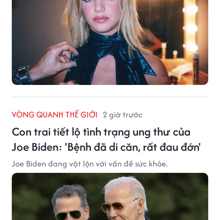
VÒNG QUANH THẾ GIỚI
2 giờ trước
Con trai tiết lộ tình trạng ung thư của
Joe Biden: 'Bệnh đã di căn, rất đau đớn'
Joe Biden đang vật lộn với vấn đề sức khỏe.