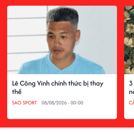
Lê Công Vinh chính thức bị thay
3
thế
n
SAO SPORT
08/08/2026 - 00:00
C