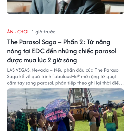
ĂN - CHƠI
1 giờ trước
The Parasol Saga – Phần 2: Từ nắng
nóng tại EDC đến những chiếc parasol
được mua lúc 2 giờ sáng
LAS VEGAS, Nevada – Nếu phần đầu của The Parasol
Saga kể về quá trình FabulousMe® mở rộng từ quạt
cầm tay sang parasol, phần tiếp theo ghi lại thời điểm
sản phẩm được thị trường đón nhận và dần vượt khỏi
công năng che nắng thông thường.