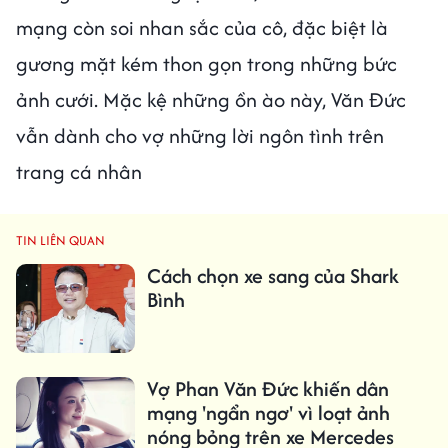
mạng còn soi nhan sắc của cô, đặc biệt là
gương mặt kém thon gọn trong những bức
ảnh cưới. Mặc kệ những ồn ào này, Văn Đức
vẫn dành cho vợ những lời ngôn tình trên
trang cá nhân
TIN LIÊN QUAN
Cách chọn xe sang của Shark
Bình
Vợ Phan Văn Đức khiến dân
mạng 'ngẩn ngơ' vì loạt ảnh
nóng bỏng trên xe Mercedes