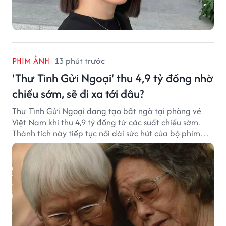
PHIM ẢNH
13 phút trước
'Thư Tình Gửi Ngoại' thu 4,9 tỷ đồng nhờ
chiếu sớm, sẽ đi xa tới đâu?
Thư Tình Gửi Ngoại đang tạo bất ngờ tại phòng vé
Việt Nam khi thu 4,9 tỷ đồng từ các suất chiếu sớm.
Thành tích này tiếp tục nối dài sức hút của bộ phim
từng gây sốt với doanh thu hơn 7.300 tỷ đồng ở nước
ngoài.