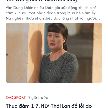
Vân Dung khiến nhiều khán giả xúc động khi chia sẻ
cảm xúc sau một phân đoạn trong Mùa Hè Năm Ấy.
Nữ nghệ sĩ thừa nhận điều đau lòng nhất với người
mẹ không phải sự nghèo khó, mà là khi các con phải
chứng kiến những tổn thương trong chính ngôi nhà
của mình.
SAO SPORT
2 giờ trước
Thua đậm 1-7, HLV Thái Lan đổ lỗi do