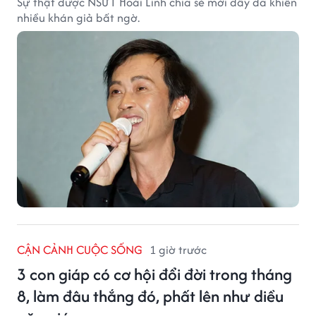
Sự thật được NSƯT Hoài Linh chia sẻ mới đây đã khiến
nhiều khán giả bất ngờ.
CẬN CẢNH CUỘC SỐNG
1 giờ trước
3 con giáp có cơ hội đổi đời trong tháng
8, làm đâu thắng đó, phất lên như diều