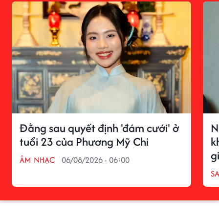
Đằng sau quyết định 'đám cưới' ở
N
tuổi 23 của Phương Mỹ Chi
k
g
ÂM NHẠC
06/08/2026 - 06:00
S