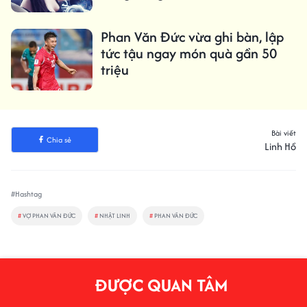
Phan Văn Đức vừa ghi bàn, lập
tức tậu ngay món quà gần 50
triệu
Bài viết
Chia sẻ
Linh Hồ
#Hashtag
#
VỢ PHAN VĂN ĐỨC
#
NHẬT LINH
#
PHAN VĂN ĐỨC
ĐƯỢC QUAN TÂM