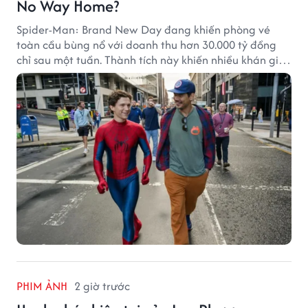
No Way Home?
Spider-Man: Brand New Day đang khiến phòng vé
toàn cầu bùng nổ với doanh thu hơn 30.000 tỷ đồng
chỉ sau một tuần. Thành tích này khiến nhiều khán giả
đặt câu hỏi liệu bộ phim mới của Tom Holland có thể
phá kỷ lục mà No Way Home từng thiết lập hay không.
PHIM ẢNH
2 giờ trước