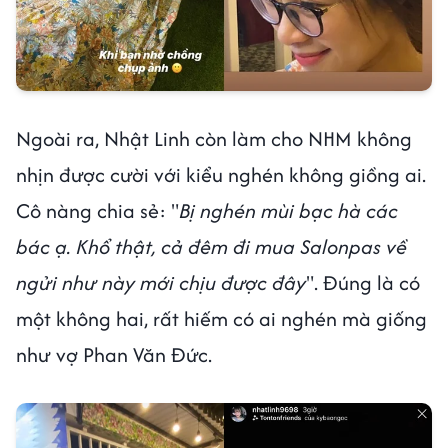
Ngoài ra, Nhật Linh còn làm cho NHM không
nhịn được cười với kiểu nghén không giồng ai.
Cô nàng chia sẻ: "
Bị nghén mùi bạc hà các
bác ạ. Khổ thật, cả đêm đi mua Salonpas về
ngửi như này mới chịu được đây
". Đúng là có
một không hai, rất hiếm có ai nghén mà giống
như vợ Phan Văn Đức.