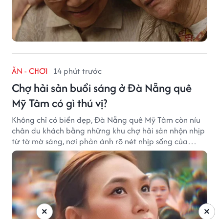
ĂN - CHƠI
14 phút trước
Chợ hải sản buổi sáng ở Đà Nẵng quê
Mỹ Tâm có gì thú vị?
Không chỉ có biển đẹp, Đà Nẵng quê Mỹ Tâm còn níu
chân du khách bằng những khu chợ hải sản nhộn nhịp
từ tờ mờ sáng, nơi phản ánh rõ nét nhịp sống của
thành phố biển.
×
×