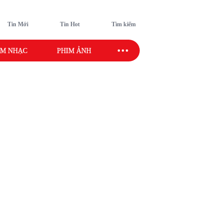
Tin Mới
Tin Hot
Tìm kiếm
M NHẠC
PHIM ẢNH
SAO SPORT