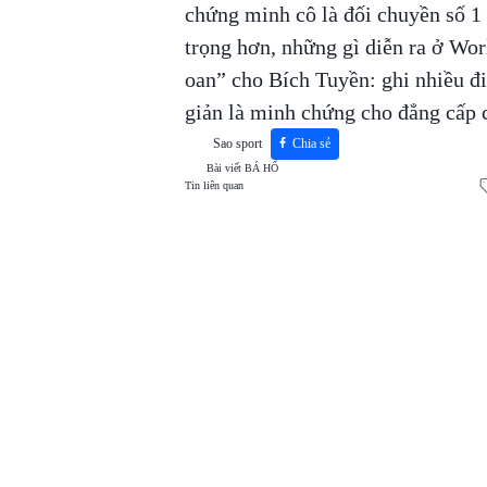
chứng minh cô là đối chuyền số 1
trọng hơn, những gì diễn ra ở W
oan” cho Bích Tuyền: ghi nhiều đ
giản là minh chứng cho đẳng cấp 
Sao sport
Chia sẻ
Bài viết
BÁ HỔ
Tin liên quan