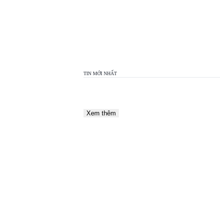
TOP
VIEW
24H
TIN MỚI NHẤT
Xem thêm