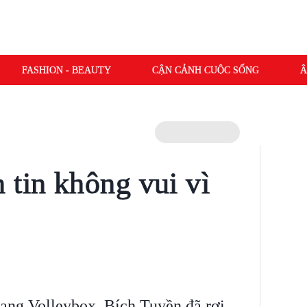
FASHION - BEAUTY
CẬN CẢNH CUỘC SỐNG
Â
 tin không vui vì
rang Volleybox, Bích Tuyền đã rơi