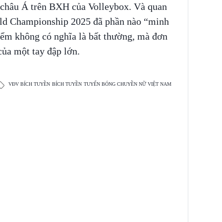
 châu Á trên BXH của Volleybox. Và quan
orld Championship 2025 đã phần nào “minh
iểm không có nghĩa là bất thường, mà đơn
của một tay đập lớn.
VĐV BÍCH TUYỀN
BÍCH TUYỀN
TUYỂN BÓNG CHUYỀN NỮ VIỆT NAM