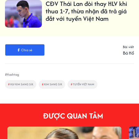
CĐV Thái Lan đòi thay HLV khi
thua 1-7, thừa nhận đã trả giá
đắt với tuyển Việt Nam
Bài viết
Chia sẻ
Bá Hổ
#Hashtag
#
HLV KIM SANG SIK
#
KIM SANG SIK
#
TUYỂN VIỆT NAM
ĐƯỢC QUAN TÂM