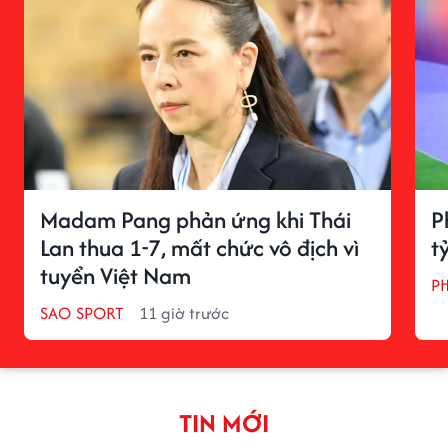
Madam Pang phản ứng khi Thái
P
Lan thua 1-7, mất chức vô địch vì
t
tuyển Việt Nam
P
SAO SPORT
11 giờ trước
TIN MỚI