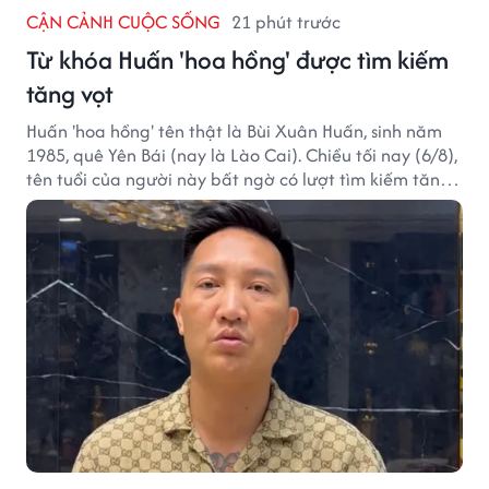
CẬN CẢNH CUỘC SỐNG
21 phút trước
Từ khóa Huấn 'hoa hồng' được tìm kiếm
tăng vọt
Huấn 'hoa hồng' tên thật là Bùi Xuân Huấn, sinh năm
1985, quê Yên Bái (nay là Lào Cai). Chiều tối nay (6/8),
tên tuổi của người này bất ngờ có lượt tìm kiếm tăng
vọt.