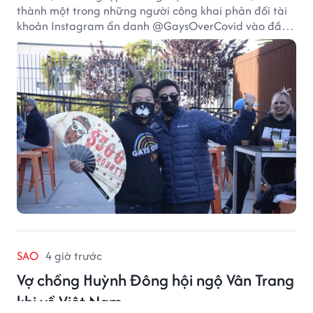
thành một trong những người công khai phản đối tài
khoản Instagram ẩn danh @GaysOverCovid vào đầu
năm 2021, trong bối cảnh đại dịch COVID-19 vẫn diễn
biến nghiêm trọng.
SAO
4 giờ trước
Vợ chồng Huỳnh Đông hội ngộ Vân Trang
khi về Việt Nam