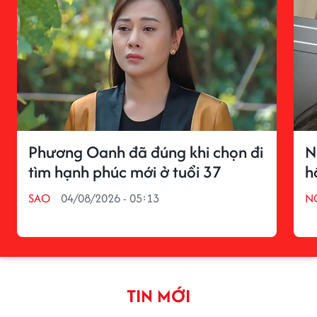
Phương Oanh đã đúng khi chọn đi
N
tìm hạnh phúc mới ở tuổi 37
h
SAO
04/08/2026 - 05:13
N
TIN MỚI