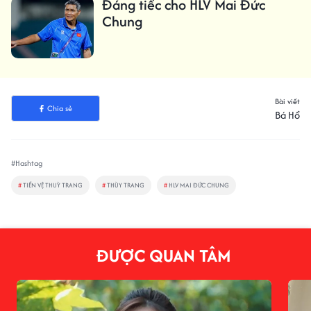
Đáng tiếc cho HLV Mai Đức
Chung
Bài viết
Chia sẻ
Bá Hổ
#Hashtag
#
TIỀN VỆ THUỲ TRANG
#
THÙY TRANG
#
HLV MAI ĐỨC CHUNG
ĐƯỢC QUAN TÂM