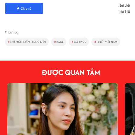
Bài viết
Chia sẻ
Bá Hổ
#Hashtag
#
THỦ MÔN TRẦN TRUNG KIÊN
#
HAGL
#
CLB HAGL
#
TUYỂN VIỆT NAM
ĐƯỢC QUAN TÂM