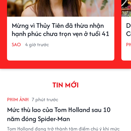
Mừng vì Thủy Tiên đã thừa nhận
D
hạnh phúc chưa trọn vẹn ở tuổi 41
C
SAO
4 giờ trước
P
TIN MỚI
PHIM ẢNH
7 phút trước
Mức thù lao của Tom Holland sau 10
năm đóng Spider-Man
Tom Holland đang trở thành tâm điểm chú ý khi mức