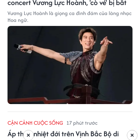
concert Vương Lực Hoành, 'cò vé' bị bắt
Vương Lực Hoành là giọng ca đình đám của làng nhạc
Hoa ngữ.
CẬN CẢNH CUỘC SỐNG
17 phút trước
Áp thấp nhiệt đới trên Vịnh Bắc Bộ di
×
×