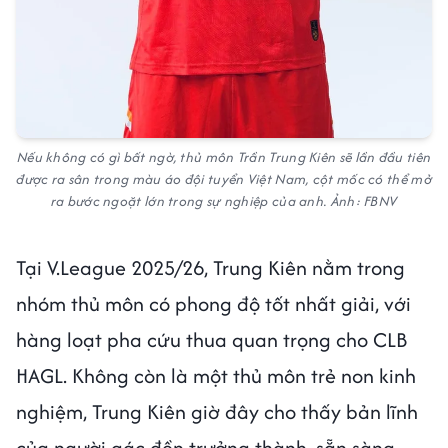
Nếu không có gì bất ngờ, thủ môn Trần Trung Kiên sẽ lần đầu tiên
được ra sân trong màu áo đội tuyển Việt Nam, cột mốc có thể mở
ra bước ngoặt lớn trong sự nghiệp của anh. Ảnh: FBNV
Tại V.League 2025/26, Trung Kiên nằm trong
nhóm thủ môn có phong độ tốt nhất giải, với
hàng loạt pha cứu thua quan trọng cho CLB
HAGL. Không còn là một thủ môn trẻ non kinh
nghiệm, Trung Kiên giờ đây cho thấy bản lĩnh
của người gác đền trưởng thành, sẵn sàng