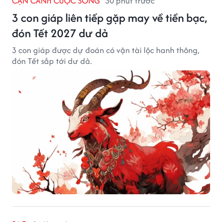
CẬN CẢNH CUỘC SỐNG
30 phút trước
3 con giáp liên tiếp gặp may về tiền bạc,
đón Tết 2027 dư dả
3 con giáp được dự đoán có vận tài lộc hanh thông,
đón Tết sắp tới dư dả.