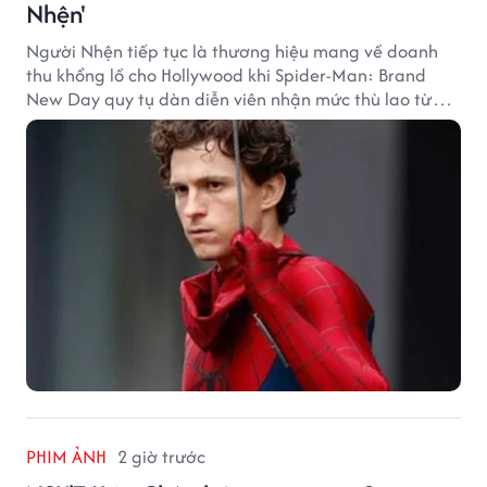
Nhện'
Người Nhện tiếp tục là thương hiệu mang về doanh
thu khổng lồ cho Hollywood khi Spider-Man: Brand
New Day quy tụ dàn diễn viên nhận mức thù lao từ
hàng chục đến hàng trăm tỷ đồng. Thành công phòng
vé của bộ phim cũng giúp nhiều ngôi sao sở hữu khoản
thu nhập đáng mơ ước.
PHIM ẢNH
2 giờ trước