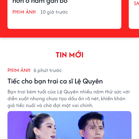
hơn 6 năm gắn bó
S
PHIM ẢNH
10 giờ trước
TIN MỚI
PHIM ẢNH
6 phút trước
Tiếc cho bạn trai ca sĩ Lệ Quyên
Bạn trai kém tuổi của Lệ Quyên nhiều năm thử sức với
diễn xuất nhưng chưa tạo dấu ấn rõ nét, khiến khán
giả tiếc nuối và chờ đợi một vai chính.