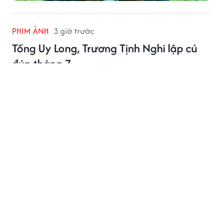
PHIM ẢNH
3 giờ trước
Tống Uy Long, Trương Tịnh Nghi lập cú
đúp tháng 7
“Chó Hoang Và Xương” của Tống Uy Long và Trương
Tịnh Nghi bất ngờ bứt phá giữa đường đua phim hè
2026 nhờ nội dung khác biệt và diễn xuất ấn tượng.