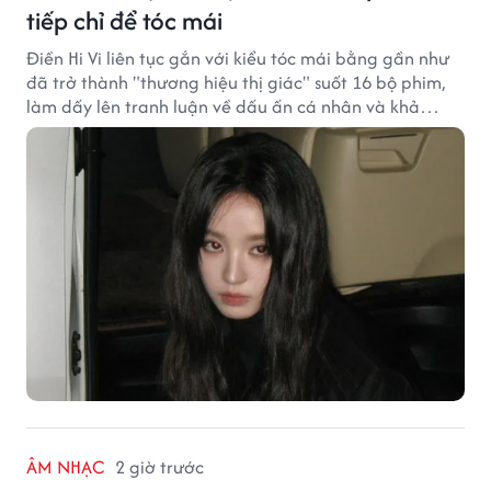
tiếp chỉ để tóc mái
Điền Hi Vi liên tục gắn với kiểu tóc mái bằng gần như
đã trở thành "thương hiệu thị giác" suốt 16 bộ phim,
làm dấy lên tranh luận về dấu ấn cá nhân và khả
năng biến hóa trên màn ảnh.
ÂM NHẠC
2 giờ trước