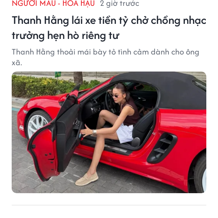
NGƯỜI MẪU - HOA HẬU
2 giờ trước
Thanh Hằng lái xe tiền tỷ chở chồng nhạc
trưởng hẹn hò riêng tư
Thanh Hằng thoải mái bày tỏ tình cảm dành cho ông
xã.