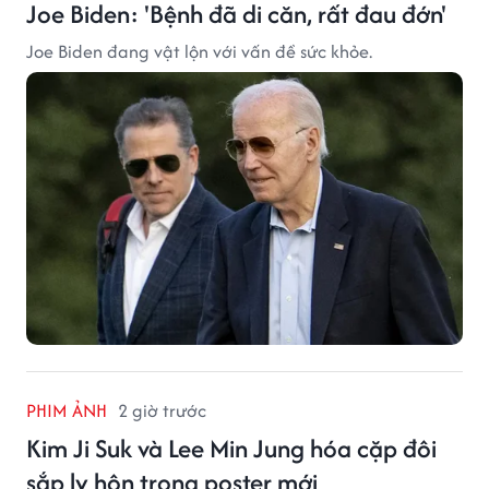
Joe Biden: 'Bệnh đã di căn, rất đau đớn'
Joe Biden đang vật lộn với vấn đề sức khỏe.
PHIM ẢNH
2 giờ trước
Kim Ji Suk và Lee Min Jung hóa cặp đôi
sắp ly hôn trong poster mới